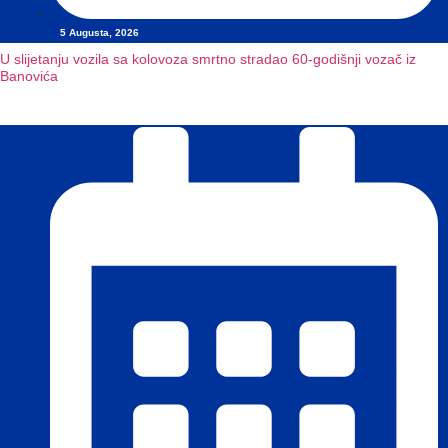
5 Augusta, 2026
U slijetanju vozila sa kolovoza smrtno stradao 60-godišnji vozač iz
Banovića