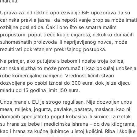
maraka.
Uprava za indirektno oporezivanje BiH upozorava da su
carinska pravila jasna i da nepoštivanje propisa može imati
ozbiljne posljedice. Čak i ono što se smatra malim
propustom, poput treće kutije cigareta, nekoliko domaćih
suhomesnatih proizvoda ili neprijavljenog novca, može
rezultirati pokretanjem prekršajnog postupka.
Na primjer, ako putujete s bebom i nosite troja kolica,
carinska služba to može protumačiti kao pokušaj unošenja
robe komercijalne namjene. Vrednost ličnih stvari
dozvoljena po osobi iznosi do 300 eura, dok je za djecu
mlađu od 15 godina limit 150 eura.
Unos hrane u EU je strogo regulisan. Nije dozvoljen unos
mesa, mlijeka, jogurta, pavlake, pašteta, maslaca, kao ni
domaćih specijaliteta poput kobasica ili sirnice. Izuzetak
su hrana za bebe i medicinska ishrana – do dva kilograma,
kao i hrana za kućne ljubimce u istoj količini. Riba i školjke