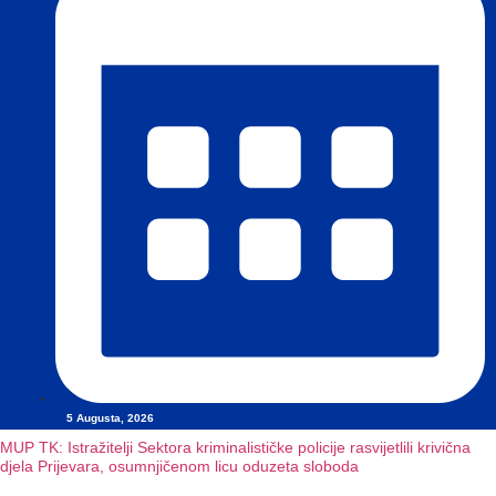
5 Augusta, 2026
MUP TK: Istražitelji Sektora kriminalističke policije rasvijetlili krivična
djela Prijevara, osumnjičenom licu oduzeta sloboda