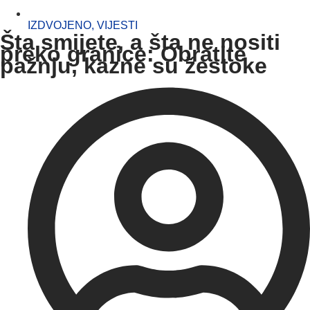
IZDVOJENO
,
VIJESTI
Šta smijete, a šta ne nositi
preko granice: Obratite
pažnju, kazne su žestoke