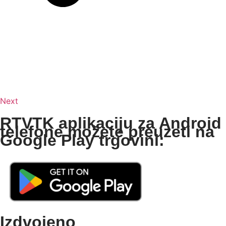
Next
RTVTK aplikaciju za Android
telefone možete preuzeti na
Google Play trgovini:
Izdvojeno