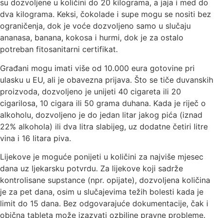
su dozvoljene u količini do 20 kilograma, a jaja i med do
dva kilograma. Keksi, čokolade i supe mogu se nositi bez
ograničenja, dok je voće dozvoljeno samo u slučaju
ananasa, banana, kokosa i hurmi, dok je za ostalo
potreban fitosanitarni certifikat.
Građani mogu imati više od 10.000 eura gotovine pri
ulasku u EU, ali je obavezna prijava. Što se tiče duvanskih
proizvoda, dozvoljeno je unijeti 40 cigareta ili 20
cigarilosa, 10 cigara ili 50 grama duhana. Kada je riječ o
alkoholu, dozvoljeno je do jedan litar jakog pića (iznad
22% alkohola) ili dva litra slabijeg, uz dodatne četiri litre
vina i 16 litara piva.
Lijekove je moguće ponijeti u količini za najviše mjesec
dana uz ljekarsku potvrdu. Za lijekove koji sadrže
kontrolisane supstance (npr. opijate), dozvoljena količina
je za pet dana, osim u slučajevima težih bolesti kada je
limit do 15 dana. Bez odgovarajuće dokumentacije, čak i
obična tableta može izazvati ozbiljne pravne probleme.