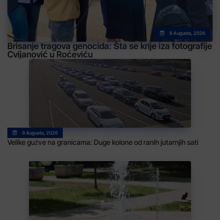
9 Augusta, 2026
Brisanje tragova genocida: Šta se krije iza fotografije
Cvijanović u Roćeviću
9 Augusta, 2026
Velike gužve na granicama: Duge kolone od ranih jutarnjih sati