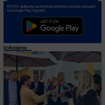
RTVTK aplikaciju za Android telefone možete preuzeti
na Google Play trgovini:
Izdvojeno