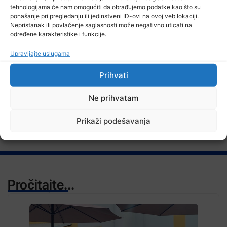
tehnologijama će nam omogućiti da obrađujemo podatke kao što su
Stručnjaci – Uz nizak nivo količine vode u rijekama, najveći
ponašanje pri pregledanju ili jedinstveni ID-ovi na ovoj veb lokaciji.
problem netretirane komunalne otpadne vode
Nepristanak ili povlačenje saglasnosti može negativno uticati na
određene karakteristike i funkcije.
Upravljajte uslugama
Prihvati
TV RASPORED
Ne prihvatam
Prikaži podešavanja
Pročitajte...