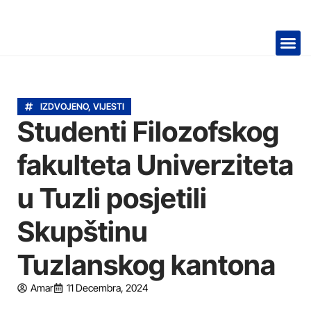
TELEVIZIJA 📺
IZDVOJENO
,
VIJESTI
Studenti Filozofskog
fakulteta Univerziteta
u Tuzli posjetili
Skupštinu
Tuzlanskog kantona
Amar
11 Decembra, 2024