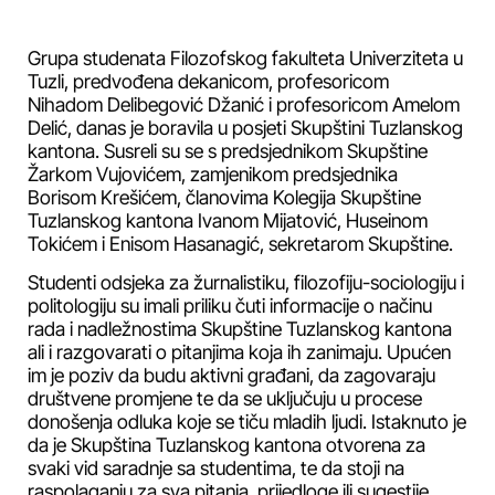
Grupa studenata Filozofskog fakulteta Univerziteta u
Tuzli, predvođena dekanicom, profesoricom
Nihadom Delibegović Džanić i profesoricom Amelom
Delić, danas je boravila u posjeti Skupštini Tuzlanskog
kantona. Susreli su se s predsjednikom Skupštine
Žarkom Vujovićem, zamjenikom predsjednika
Borisom Krešićem, članovima Kolegija Skupštine
Tuzlanskog kantona Ivanom Mijatović, Huseinom
Tokićem i Enisom Hasanagić, sekretarom Skupštine.
Studenti odsjeka za žurnalistiku, filozofiju-sociologiju i
politologiju su imali priliku čuti informacije o načinu
rada i nadležnostima Skupštine Tuzlanskog kantona
ali i razgovarati o pitanjima koja ih zanimaju. Upućen
im je poziv da budu aktivni građani, da zagovaraju
društvene promjene te da se uključuju u procese
donošenja odluka koje se tiču mladih ljudi. Istaknuto je
da je Skupština Tuzlanskog kantona otvorena za
svaki vid saradnje sa studentima, te da stoji na
raspolaganju za sva pitanja, prijedloge ili sugestije.