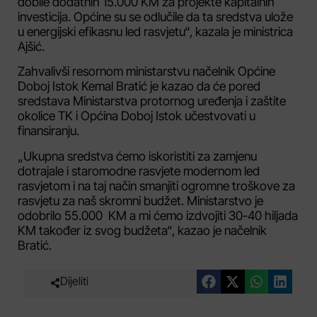
dobile dodatnih 15.000 KM za projekte kapitalnih
investicija. Općine su se odlučile da ta sredstva ulože
u energijski efikasnu led rasvjetu“, kazala je ministrica
Ajšić.
Zahvalivši resornom ministarstvu načelnik Općine
Doboj Istok Kemal Bratić je kazao da će pored
sredstava Ministarstva protornog uređenja i zaštite
okolice TK i Općina Doboj Istok učestvovati u
finansiranju.
„Ukupna sredstva ćemo iskoristiti za zamjenu
dotrajale i staromodne rasvjete modernom led
rasvjetom i na taj način smanjiti ogromne troškove za
rasvjetu za naš skromni budžet. Ministarstvo je
odobrilo 55.000 KM a mi ćemo izdvojiti 30-40 hiljada
KM također iz svog budžeta“, kazao je načelnik
Bratić.
Dijeliti