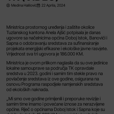
Medina Halilović
22 Aprila, 2024
Ministrica prostornog uređenja i zaštite okolice
Tuzlanskog kantona Anela Ajšić
potpisala je danas
ugovore sa načelnicima općina Doboj Istok, Banovići i
Sapna o odobravanju sredstava za sufinansiranje
projekata energijski efikasne i ekološke javne rasvjete.
Vrijednost sva tri ugovora je 186.000 KM.
Ministrica je ovom prilikom naglasila da su ove jedinice
lokalne samouprave sa područja TK opravdale
sredstva u 2023. godini i samim tim stekle pravo na
povlačenje sredstava iz ove godine, osigurana na
osnovu Programa raspodjele namjenskih sredstava
od ekoloških naknada.
„Mi smo ove godine primijenili i preporuke revizije i
samim time imamo i povećane iznose za nerazvijene
općine. Riječ o općinama Doboj Istok i Sapna koje su