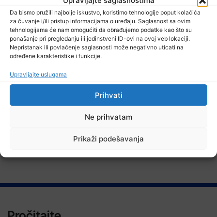
Upravljajte saglasnostima
Da bismo pružili najbolje iskustvo, koristimo tehnologije poput kolačića
za čuvanje i/ili pristup informacijama o uređaju. Saglasnost sa ovim
tehnologijama će nam omogućiti da obrađujemo podatke kao što su
ponašanje pri pregledanju ili jedinstveni ID-ovi na ovoj veb lokaciji.
7 Augusta, 2026
Nepristanak ili povlačenje saglasnosti može negativno uticati na
U Kalesiji u toku rekonstrukcija puteva
određene karakteristike i funkcije.
Upravljajte uslugama
Prihvati
TV RASPORED
Ne prihvatam
Prikaži podešavanja
Pročitajte...