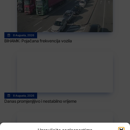
8 Augusta, 2026
BIHAMK: Pojačana frekvencija vozila
8 Augusta, 2026
Danas promjenjljivo i nestabilno vrijeme