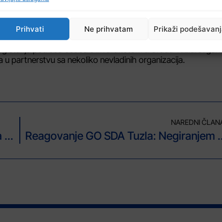
 u Tuzli, a na kojem su predstavljeni rezultati koji su postignu
Prihvati
Ne prihvatam
Prikaži podešavan
se u okviru projekta “Zajednice različitih, ali ravnopravnih gr
utnog stanja potreba osoba s invaliditetom u Gradu Tuzla.Organi
a u partnerstvu sa nekoliko nevladinih organizacija.
NAREDNI ČLAN
Premijer Mahathir najavio je dolazak na SBF, a pomno prati realizaciju Ugovora između Agrokomerca i Perak Halal Corporation
Reagovanje GO SDA Tuzla: Negiranjem sudski utvrđenih činje