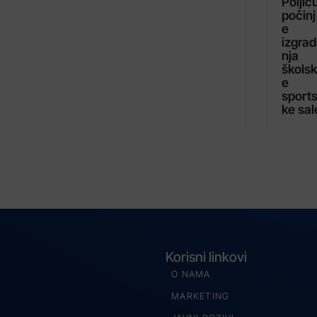
Poljic
počinj
e
izgrad
nja
školsk
e
sport
ke sal
Korisni linkovi
O NAMA
MARKETING