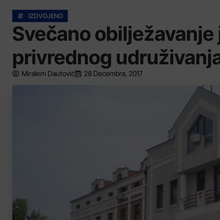
IZDVOJENO
Svečano obilježavanje j
privrednog udruživanj
Miralem Dautović
28 Decembra, 2017