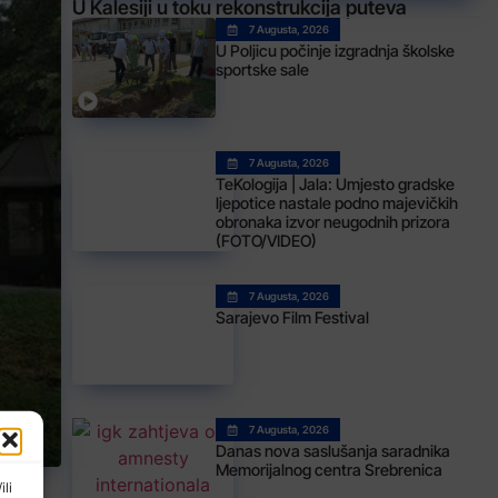
U Kalesiji u toku rekonstrukcija puteva
7 Augusta, 2026
U Poljicu počinje izgradnja školske
sportske sale
7 Augusta, 2026
TeKologija | Jala: Umjesto gradske
ljepotice nastale podno majevičkih
obronaka izvor neugodnih prizora
(FOTO/VIDEO)
7 Augusta, 2026
Sarajevo Film Festival
7 Augusta, 2026
Danas nova saslušanja saradnika
Memorijalnog centra Srebrenica
ili