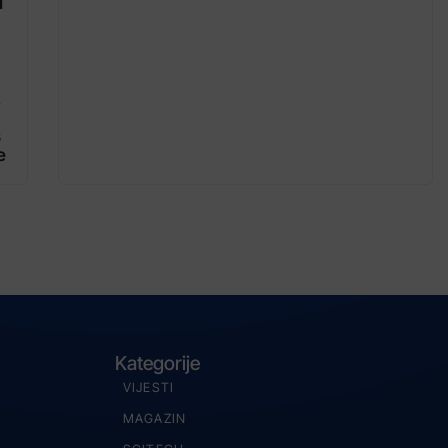
u
s
e
Kategorije
VIJESTI
MAGAZIN