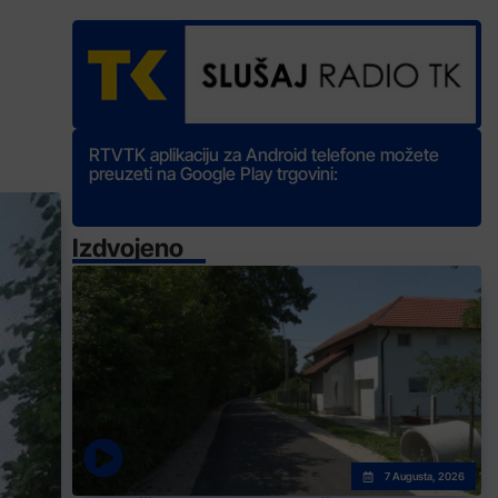
RTVTK aplikaciju za Android telefone možete
preuzeti na Google Play trgovini:
Izdvojeno
7 Augusta, 2026