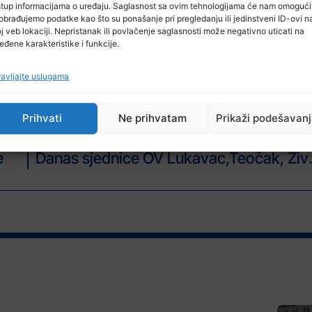
 jubileja 115 godina privrednog udruživanja „ u organizaciji
stup informacijama o uređaju. Saglasnost sa ovim tehnologijama će nam omogući
obrađujemo podatke kao što su ponašanje pri pregledanju ili jedinstveni ID-ovi n
ivredno udruživanje u Kantonalnu privrednu komoru Tuzla, te 
j veb lokaciji. Nepristanak ili povlačenje saglasnosti može negativno uticati na
og kantona i ulogu u kreiranju povoljnijeg poslovnog ambijen
eđene karakteristike i funkcije.
riče sa područja našeg kantona.
avljajte uslugama
Prihvati
Ne prihvatam
Prikaži podešavan
NAREDNI ČLAN
e
Danas sjedni