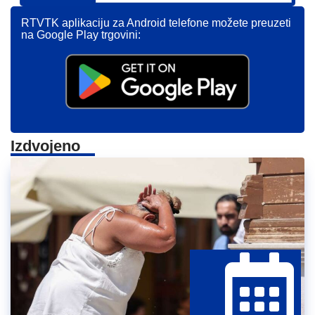
RTVTK aplikaciju za Android telefone možete preuzeti
na Google Play trgovini:
Izdvojeno