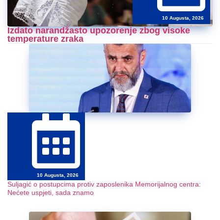
10 Augusta, 2026
Izdato narandžasto upozorenje zbog visoke
temperature zraka
10 Augusta, 2026
Suljagić o postupcima protiv zaposlenika Memorijalnog centra:
Nećete uspjeti, sada znamo