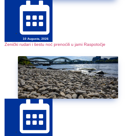
10 Augusta, 2026
Zenički rudari i šestu noć prenoćili u jami Raspotočje