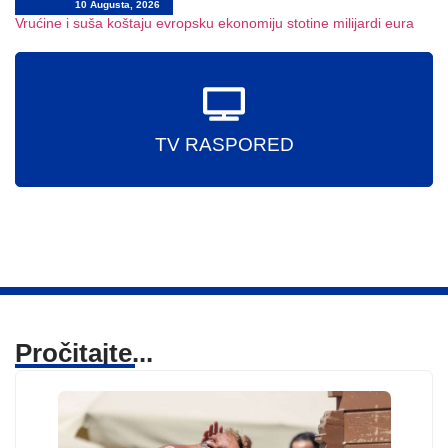
10 Augusta, 2026
Vrućine i suša koštaju evropsku ekonomiju stotine milijardi eura
TV RASPORED
Pročitajte...