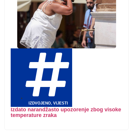
IZDVOJENO
,
VIJESTI
Izdato narandžasto upozorenje zbog visoke
temperature zraka