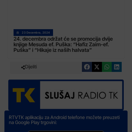
23 Decembra, 2024
24. decembra održat će se promocija dvije
knjige Mesuda ef. Puška: “Hafiz Zaim-ef.
Puška” i “Hikaje iz naših halvata”
Dijeliti
RTVTK aplikaciju za Android telefone možete preuzeti
na Google Play trgovini: