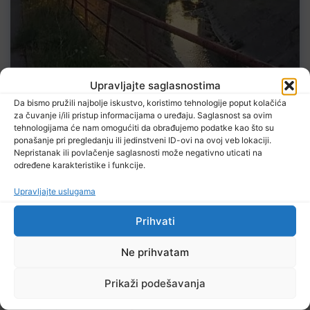
Upravljajte saglasnostima
7 Augusta, 2026
TeKologija | Jala: Umjesto gradske ljepotice nastale
Da bismo pružili najbolje iskustvo, koristimo tehnologije poput kolačića
podno majevičkih obronaka izvor neugodnih prizora
za čuvanje i/ili pristup informacijama o uređaju. Saglasnost sa ovim
(FOTO)
tehnologijama će nam omogućiti da obrađujemo podatke kao što su
ponašanje pri pregledanju ili jedinstveni ID-ovi na ovoj veb lokaciji.
Nepristanak ili povlačenje saglasnosti može negativno uticati na
određene karakteristike i funkcije.
Upravljajte uslugama
Prihvati
7 Augusta, 2026
Sarajevo Film Festival
Ne prihvatam
Prikaži podešavanja