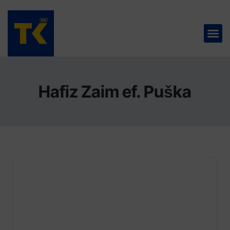
TELEVIZIJA 📺
Hafiz Zaim ef. Puška