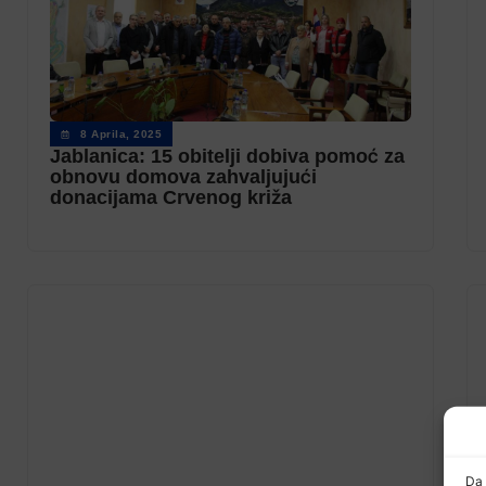
8 Aprila, 2025
Jablanica: 15 obitelji dobiva pomoć za
obnovu domova zahvaljujući
donacijama Crvenog križa
Da 