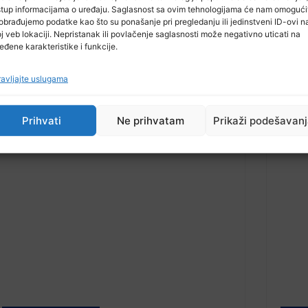
stup informacijama o uređaju. Saglasnost sa ovim tehnologijama će nam omogući
obrađujemo podatke kao što su ponašanje pri pregledanju ili jedinstveni ID-ovi n
j veb lokaciji. Nepristanak ili povlačenje saglasnosti može negativno uticati na
eđene karakteristike i funkcije.
10 Decembra, 2024
1
Azerbejdžan obezbijedio finansijsku
Napr
pomoć BiH za sanaciju posljedica
prug
avljajte uslugama
prirodne nepogode
koji 
Prihvati
Ne prihvatam
Prikaži podešavan