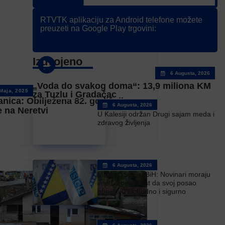
RTVTK aplikaciju za Android telefone možete
preuzeti na Google Play trgovini:
Izdvojeno
6 Augusta, 2026
„Voda do svakog doma“: 13,9 miliona KM
Maja, 2025
za Tuzlu i Gradačac
anica: Obilježena 82. godišnjica
6 Augusta, 2026
e na Neretvi
U Kalesiji održan Drugi sajam meda i
zdravog življenja
6 Augusta, 2026
Misija OSCE u BiH: Novinari moraju
imati mogućnost da svoj posao
obavljaju slobodno i sigurno