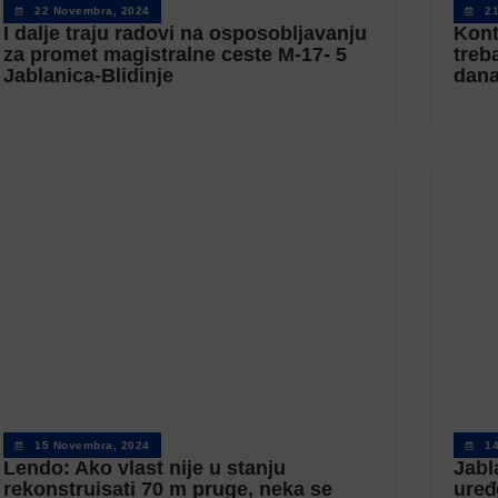
22 Novembra, 2024
2
I dalje traju radovi na osposobljavanju
Kont
za promet magistralne ceste M-17- 5
treb
Jablanica-Blidinje
dan
15 Novembra, 2024
1
Lendo: Ako vlast nije u stanju
Jabl
rekonstruisati 70 m pruge, neka se
uređ