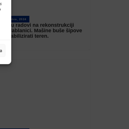
ti
a
0 Decembra, 2024
eduju radovi na rekonstrukciji
e u Jablanici. Mašine buše šipove
će stabilizirati teren.
ja