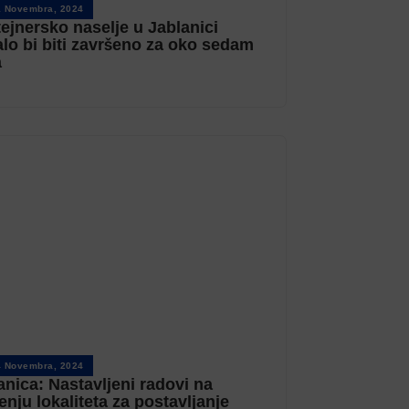
1 Novembra, 2024
ejnersko naselje u Jablanici
alo bi biti završeno za oko sedam
a
4 Novembra, 2024
anica: Nastavljeni radovi na
enju lokaliteta za postavljanje