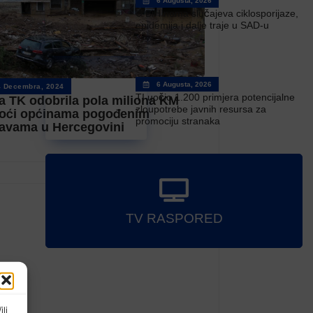
6 Augusta, 2026
U BiH nema slučajeva ciklosporijaze,
epidemija i dalje traje u SAD-u
6 Augusta, 2026
4 Decembra, 2024
TI uočio 1.200 primjera potencijalne
a TK odobrila pola miliona KM
zloupotrebe javnih resursa za
oći općinama pogođenim
promociju stranaka
avama u Hercegovini
TV RASPORED
ili