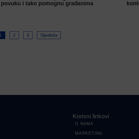
povuku i tako pomognu građanima
kont
1
2
3
Sljedeća
Korisni linkovi
O NAMA
MARKETING