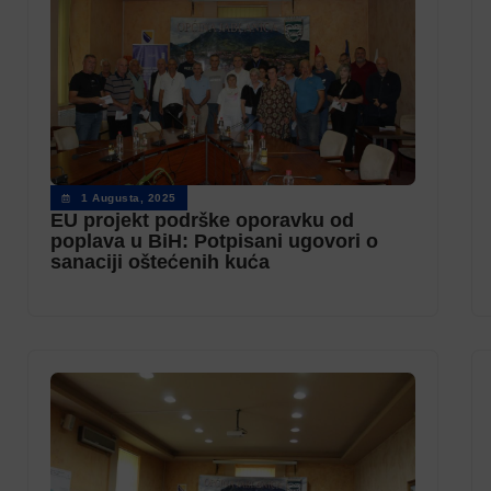
1 Augusta, 2025
EU projekt podrške oporavku od
poplava u BiH: Potpisani ugovori o
sanaciji oštećenih kuća