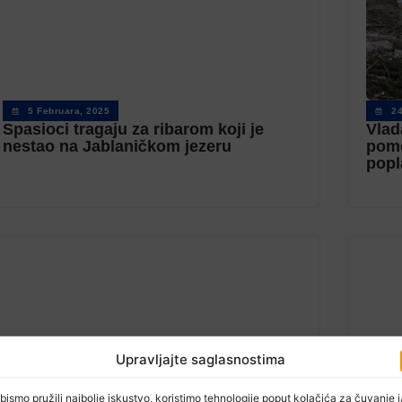
5 Februara, 2025
2
Spasioci tragaju za ribarom koji je
Vlad
nestao na Jablaničkom jezeru
pom
popl
Upravljajte saglasnostima
bismo pružili najbolje iskustvo, koristimo tehnologije poput kolačića za čuvanje i/