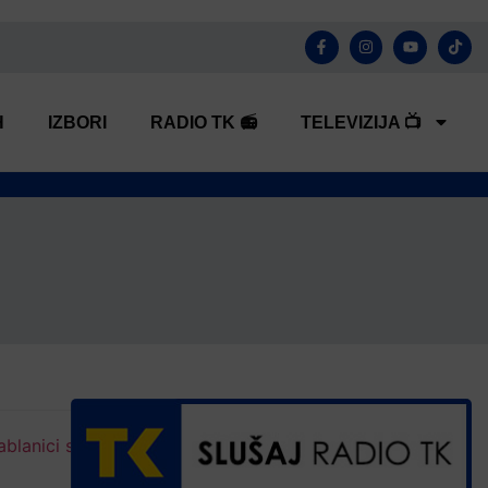
H
IZBORI
RADIO TK 📻
TELEVIZIJA 📺