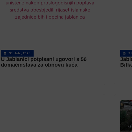
31 Jula, 2025
3 
U Jablanici potpisani ugovori s 50
Jabl
domaćinstava za obnovu kuća
Bitk