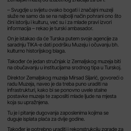
– Svugdje u svijetu ovako bogati i značajni muzeji
služe ne samo da se na najbolji način pohrani ono što
čini istoriju i kulturu, već su i za mlade pravi izvori
informacija – rekao je turski ambasador.
On je istakao da će Turska putem svoje agencije za
saradnju TIKA-e dati podršku Muzeju i očuvanju bh.
kulturno historijskog blaga.
Također će jedan stručnjak iz Zemaljskog muzeja biti
na obučavanju u institucijama srodnog tipa u Turskoj.
Direktor Zemaljskog muzeja Mirsad Sijarić, govoreći o
radu Muzeja, naveo je da treba puno uraditi na
infrastrukturi, kako bi se ponovno uvele stalne
postavke muzeja te zaposliti mlade ljude na mjesta
koja su upražnjena.
Tu je i pitanje dugovanja zaposlenima kojima se
duguje isplata plaća za dvije godine.
Također je potrebno uraditi i rekonstrukciju zgrade za