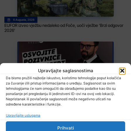
6 Augusta, 2026
EUFOR izveo vježbu nedaleko od Foče, uoči vježbe ‘Brzi odgovor
2026’
Upravljajte saglasnostima
Da bismo pružili najbolje iskustvo, koristimo tehnologije poput kolačića
za čuvanje i/ili pristup informacijama o uređaju. Saglasnost sa ovim
6 Augusta, 2026
tehnologijama će nam omogućiti da obrađujemo podatke kao što su
Bingo Group i ove godine otvara vrata VIP događaja građanima:
ponašanje pri pregledanju ili jedinstveni ID-ovi na ovoj veb lokaciji.
Osvojite ulaznice za koncert Petra Graše
Nepristanak ili povlačenje saglasnosti može negativno uticati na
određene karakteristike i funkcije.
Upravljajte uslugama
Prihvati