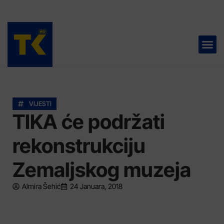
TELEVIZIJA 📺
VIJESTI
TIKA će podržati
rekonstrukciju
Zemaljskog muzeja
Almira Šehić
24 Januara, 2018