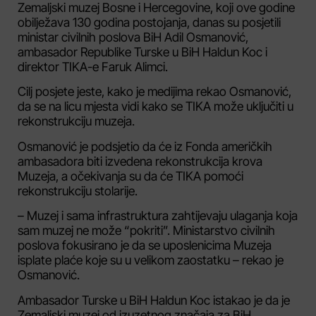
Zemaljski muzej Bosne i Hercegovine, koji ove godine
obilježava 130 godina postojanja, danas su posjetili
ministar civilnih poslova BiH Adil Osmanović,
ambasador Republike Turske u BiH Haldun Koc i
direktor TIKA-e Faruk Alimci.
Cilj posjete jeste, kako je medijima rekao Osmanović,
da se na licu mjesta vidi kako se TIKA može uključiti u
rekonstrukciju muzeja.
Osmanović je podsjetio da će iz Fonda američkih
ambasadora biti izvedena rekonstrukcija krova
Muzeja, a očekivanja su da će TIKA pomoći
rekonstrukciju stolarije.
– Muzej i sama infrastruktura zahtijevaju ulaganja koja
sam muzej ne može “pokriti”. Ministarstvo civilnih
poslova fokusirano je da se uposlenicima Muzeja
isplate plaće koje su u velikom zaostatku – rekao je
Osmanović.
Ambasador Turske u BiH Haldun Koc istakao je da je
Zemaljski muzej od izuzetnog značaja za BiH.