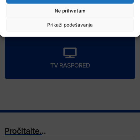
Ne prihvatam
6 Augusta, 2026
Prikaži podešavanja
Danas u BiH sunčano i vruće, temperature od 34 do 41 stepen
TV RASPORED
Pročitajte...