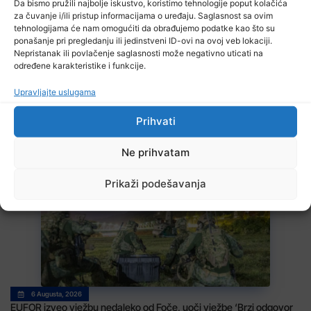
Da bismo pružili najbolje iskustvo, koristimo tehnologije poput kolačića
u
za čuvanje i/ili pristup informacijama o uređaju. Saglasnost sa ovim
tehnologijama će nam omogućiti da obrađujemo podatke kao što su
ponašanje pri pregledanju ili jedinstveni ID-ovi na ovoj veb lokaciji.
Nepristanak ili povlačenje saglasnosti može negativno uticati na
određene karakteristike i funkcije.
Upravljajte uslugama
Prihvati
6 Augusta, 2026
TI uočio 1.200 primjera potencijalne zloupotrebe javnih resursa za
Ne prihvatam
promociju stranaka
Prikaži podešavanja
6 Augusta, 2026
EUFOR izveo vježbu nedaleko od Foče, uoči vježbe ‘Brzi odgovor