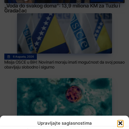
„Voda do svakog doma“: 13,9 miliona KM za Tuzlu i
Gradačac
6 Augusta, 2026
Misija OSCE u BiH: Novinari moraju imati mogućnost da svoj posao
obavljaju slobodno i sigurno
6 Augusta, 2026
Upravljajte saglasnostima
U BiH nema slučajeva ciklosporijaze, epidemija i dalje traje u SAD-