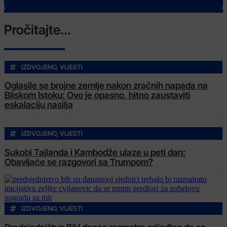
Pročitajte...
IZDVOJENO
,
VIJESTI
Oglasile se brojne zemlje nakon zračnih napada na
Bliskom Istoku: Ovo je opasno, hitno zaustaviti
eskalaciju nasilja
IZDVOJENO
,
VIJESTI
Sukobi Tajlanda i Kambodže ulaze u peti dan:
Obavljaće se razgovori sa Trumpom?
IZDVOJENO
,
VIJESTI