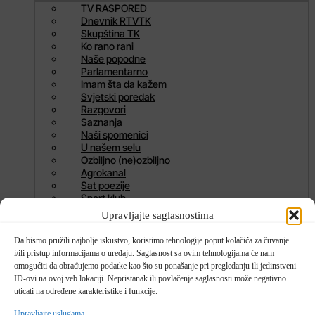
TV RASPORED
Dnevnik RTVTK
Skupština TK
Ko rano rani
Naše popodne
Parlamentarno
Imam šta da kažem
Svjetski poredak
Razgovori
Saznanja
Naši spomenici
U našem selu
Ozbiljno (ne)ozbiljno
Agrokanal
Sat poezije
Sport klub
Brže više bolje
Upravljajte saglasnostima
Mala televizija
Izbori
Da bismo pružili najbolje iskustvo, koristimo tehnologije poput kolačića za čuvanje
i/ili pristup informacijama o uređaju. Saglasnost sa ovim tehnologijama će nam
omogućiti da obrađujemo podatke kao što su ponašanje pri pregledanju ili jedinstveni
NAJNOVIJE VIJESTI
ID-ovi na ovoj veb lokaciji. Nepristanak ili povlačenje saglasnosti može negativno
uticati na određene karakteristike i funkcije.
IZDVOJENO
,
VIJESTI
Upravljajte uslugama