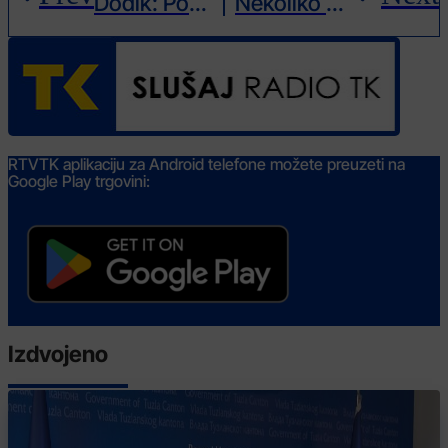
Dodik: Pokušaj izbacivanja SNSD-a iz vlasti u BiH “posljednja operacija USAID-a”
Nekoliko hiljada građana na mirnim protestima i šetnji pod motom “Zenica ustaje”
RTVTK aplikaciju za Android telefone možete preuzeti na
Google Play trgovini:
Izdvojeno