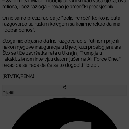
– Svi ti mrtvi. Mladi, mladi, lijepi. Oni su kao vaša djeca, dva
miliona, i bez razloga – rekao je američki predsjednik.
On je samo precizirao da je “bolje ne reći” koliko je puta
razgovarao sa ruskim kolegom sa kojim je rekao da ima
“dobar odnos”.
Stoga nije objasnio da li je razgovarao s Putinom prije ili
nakon njegove inauguracije u Bijeloj kući prošlog januara.
Što se tiče završetka rata u Ukrajini, Trump je u
“ekskluzivnom intervjuu datom jučer na Air Force Oneu”
rekao da se nada da će se to dogoditi “brzo”.
(RTVTK/FENA)
Dijeliti