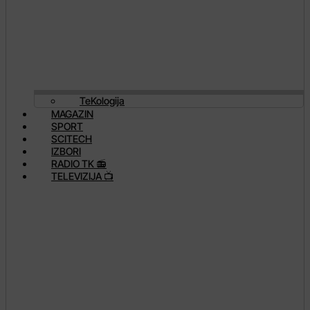
TeKologija
MAGAZIN
SPORT
SCITECH
IZBORI
RADIO TK 📻
TELEVIZIJA 📺