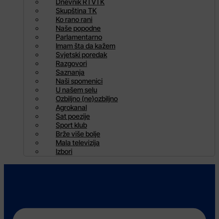
Dnevnik RTVTK
Skupština TK
Ko rano rani
Naše popodne
Parlamentarno
Imam šta da kažem
Svjetski poredak
Razgovori
Saznanja
Naši spomenici
U našem selu
Ozbiljno (ne)ozbiljno
Agrokanal
Sat poezije
Sport klub
Brže više bolje
Mala televizija
Izbori