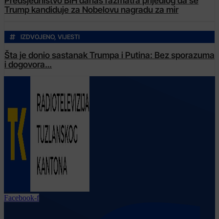
Predsjedništvo BiH danas razmatra prijedlog da se
Trump kandiduje za Nobelovu nagradu za mir
IZDVOJENO
,
VIJESTI
Šta je donio sastanak Trumpa i Putina: Bez sporazuma
i dogovora…
Facebook-f