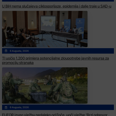
U BiH nema slučajeva ciklosporijaze, epidemija i dalje traje u SAD-u
6 Augusta, 2026
TI uočio 1.200 primjera potencijalne zloupotrebe javnih resursa za
promociju stranaka
6 Augusta, 2026
EUFOR izveo vježbu nedaleko od Foče, uoči vježbe ‘Brzi odgovor