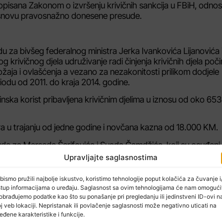
ropisana Zakonom o izvršenju krivičnih sankcija u FBiH, odno
osnovu pravosnažno donesene presude.
 za bivšeg federalnog ministra Jerka Ivankovića Lijanovića 
krivičnog djela udruživanje radi činjenja krivičnih djela poč
žaja i ovlašćenja a vezano za nezakonitosti prilikom dodjele
iodu od 2011. do kraja 2014. godine.
ka korist pribavljena krivičnim djelima u iznosu od oko 65
a u trajanju od jedne godine i novčana kazna od 18.000 KM.
e za Merseda Šerifovića i Suada Čamdžića, koji su osuđeni
eci, te je od Šerifovića oduzeto 50.000 KM, a od Čamdžića 70
Upravljajte saglasnostima
bismo pružili najbolje iskustvo, koristimo tehnologije poput kolačića za čuvanje i/
u godinu zatvora.
stup informacijama o uređaju. Saglasnost sa ovim tehnologijama će nam omogući
obrađujemo podatke kao što su ponašanje pri pregledanju ili jedinstveni ID-ovi n
j veb lokaciji. Nepristanak ili povlačenje saglasnosti može negativno uticati na
eđene karakteristike i funkcije.