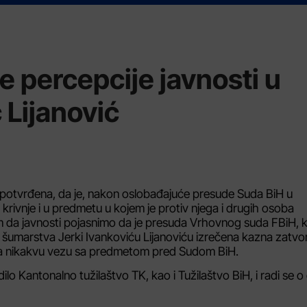
e percepcije javnosti u
 Lijanović
 i potvrđena, da je, nakon oslobađajuće presude Suda BiH u
 krivnje i u predmetu u kojem je protiv njega i drugih osoba
 da javnosti pojasnimo da je presuda Vrhovnog suda FBiH, k
 šumarstva Jerki Ivankoviću Lijanoviću izrečena kazna zatvo
ema nikakvu vezu sa predmetom pred Sudom BiH.
lo Kantonalno tužilaštvo TK, kao i Tužilaštvo BiH, i radi se o