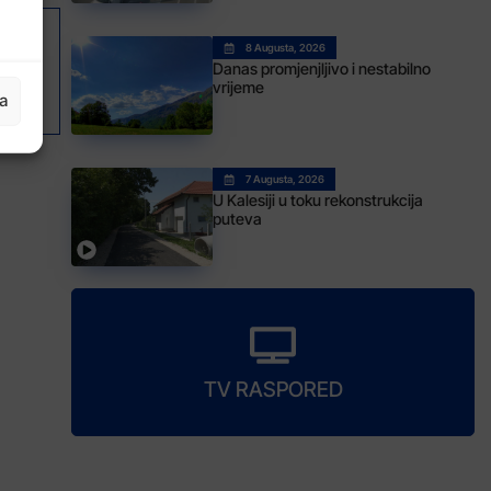
8 Augusta, 2026
AK
Danas promjenjljivo i nestabilno
ubistvu Seada Hajdarevića u Tuzli
vrijeme
ja
7 Augusta, 2026
U Kalesiji u toku rekonstrukcija
puteva
TV RASPORED