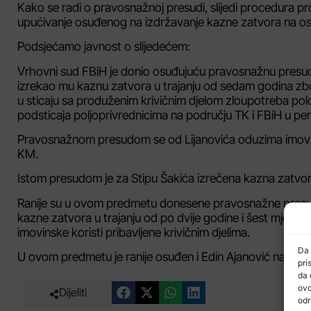
Kako se radi o pravosnažnoj presudi, slijedi procedura p
upućivanje osuđenog na izdržavanje kazne zatvora na 
Podsjećamo javnost o slijedećem:
Vrhovni sud FBiH je donio osuđujuću pravosnažnu presudu
izrekao mu kaznu zatvora u trajanju od sedam godina zbog 
u sticaju sa produženim krivičnim djelom zloupotreba polo
podsticaja poljoprivrednicima na području TK i FBiH u per
Pravosnažnom presudom se od Lijanovića oduzima imovins
KM.
Istom presudom je za Stipu Šakića izrečena kazna zatvor
Ranije su u ovom predmetu donesene pravosnažne presud
kazne zatvora u trajanju od po dvije godine i šest mjes
imovinske koristi pribavljene krivičnim djelima.
Da 
U ovom predmetu je ranije osuđen i Edin Ajanović na jedn
pri
da 
ovo
Dijeliti
odr