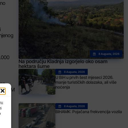
sno
i
injenog
8 Augusta, 2026
3.000
Na području Kladnja izgorjelo oko osam
hektara šume
8 Augusta, 2026
U BiH u prvih šest mjeseci 2026.
manje turističkih dolazaka, ali više
 na
noćenja
.000 KM
ili
8 Augusta, 2026
ti
BIHAMK: Pojačana frekvencija vozila
a