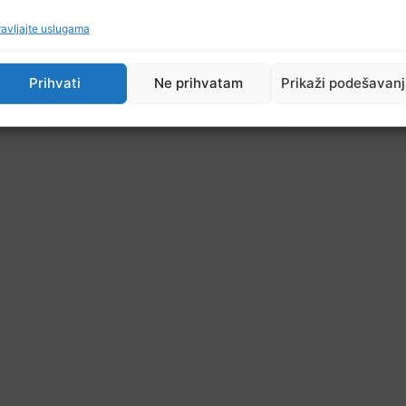
avljajte uslugama
NAREDNI ČLAN
Delegacije SDA i HDZ BiH razgovarale o Izbornom zakonu BiH
Fehim Zulić osuđen na 31 godinu zatvora zbog saučesništva u 
Prihvati
Ne prihvatam
Prikaži podešavan