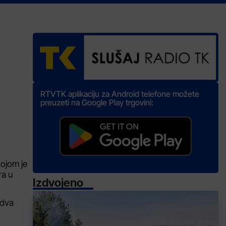
RTVTK aplikaciju za Android telefone možete
preuzeti na Google Play trgovini:
ojom je
ra u
Izdvojeno
 dva