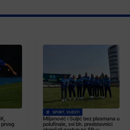
SPORT
,
VIJESTI
SK,
Miljanović i Suljić bez plasmana u
 prvog
polufinale, svi bh. predstavnici
okončali nastup na SP-u