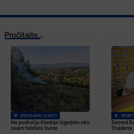
Pročitajte...
IZDVOJENO
,
VIJESTI
SPORT
Na području Kladnja izgorjelo oko
Samed Baž
osam hektara šume
Truidena