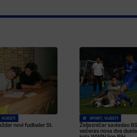
,
VIJESTI
SPORT
,
VIJESTI
dar novi fudbaler St.
Željezničar savladao B
večeras nova dva duela
kola WWIN lige BiH