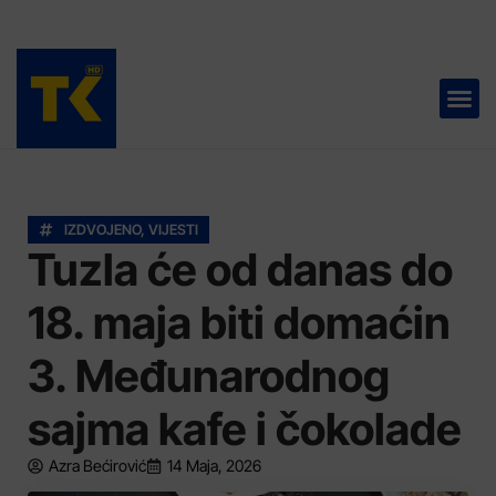
TELEVIZIJA 📺
IZDVOJENO
,
VIJESTI
Tuzla će od danas do
18. maja biti domaćin
3. Međunarodnog
sajma kafe i čokolade
Azra Bećirović
14 Maja, 2026