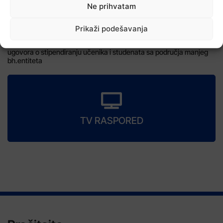
Ne prihvatam
Prikaži podešavanja
5 Augusta, 2026
Ministarstvo za rad, socijalnu politiku i povratak TK: Potpisano 48
ugovora o stipendiranju učenika i studenata sa područja manjeg
bh.entiteta
TV RASPORED