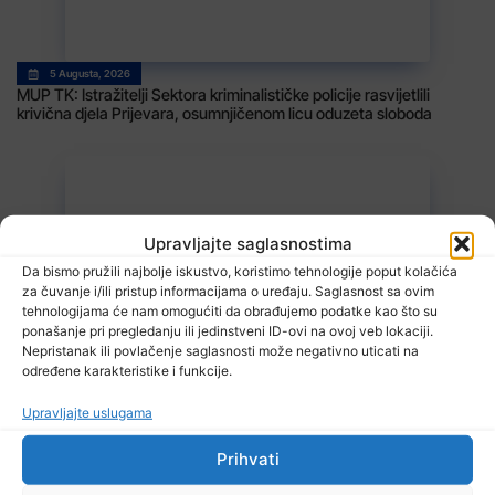
5 Augusta, 2026
MUP TK: Istražitelji Sektora kriminalističke policije rasvijetlili
krivična djela Prijevara, osumnjičenom licu oduzeta sloboda
Upravljajte saglasnostima
Da bismo pružili najbolje iskustvo, koristimo tehnologije poput kolačića
za čuvanje i/ili pristup informacijama o uređaju. Saglasnost sa ovim
tehnologijama će nam omogućiti da obrađujemo podatke kao što su
5 Augusta, 2026
ponašanje pri pregledanju ili jedinstveni ID-ovi na ovoj veb lokaciji.
U slijetanju vozila sa kolovoza smrtno stradao 60-godišnji vozač iz
Nepristanak ili povlačenje saglasnosti može negativno uticati na
Banovića
određene karakteristike i funkcije.
Upravljajte uslugama
Prihvati