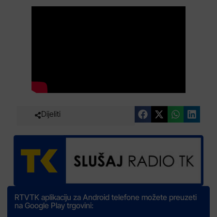
Dijeliti
RTVTK aplikaciju za Android telefone možete preuzeti
na Google Play trgovini: