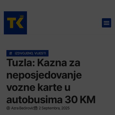
TELEVIZIJA 📺
IZDVOJENO
,
VIJESTI
Tuzla: Kazna za
neposjedovanje
vozne karte u
autobusima 30 KM
Azra Bećirović
2 Septembra, 2025