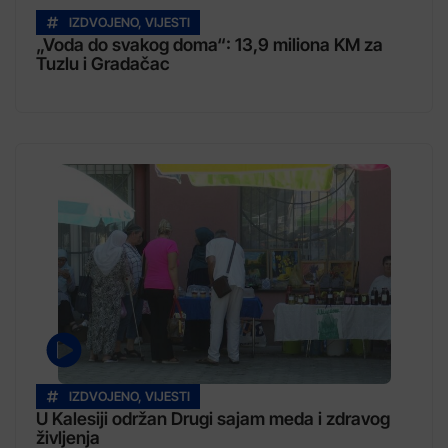
IZDVOJENO
,
VIJESTI
„Voda do svakog doma“: 13,9 miliona KM za
Tuzlu i Gradačac
IZDVOJENO
,
VIJESTI
U Kalesiji održan Drugi sajam meda i zdravog
življenja