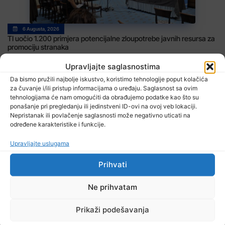
6 Augusta, 2026
TI uočio 1.200 primjera potencijalne zloupotrebe javnih resursa za
promociju stranaka
Upravljajte saglasnostima
Da bismo pružili najbolje iskustvo, koristimo tehnologije poput kolačića
za čuvanje i/ili pristup informacijama o uređaju. Saglasnost sa ovim
tehnologijama će nam omogućiti da obrađujemo podatke kao što su
ponašanje pri pregledanju ili jedinstveni ID-ovi na ovoj veb lokaciji.
Nepristanak ili povlačenje saglasnosti može negativno uticati na
određene karakteristike i funkcije.
6 Augusta, 2026
Upravljajte uslugama
EUFOR izveo vježbu nedaleko od Foče, uoči vježbe ‘Brzi odgovor
2026’
Prihvati
Ne prihvatam
Prikaži podešavanja
TV RASPORED