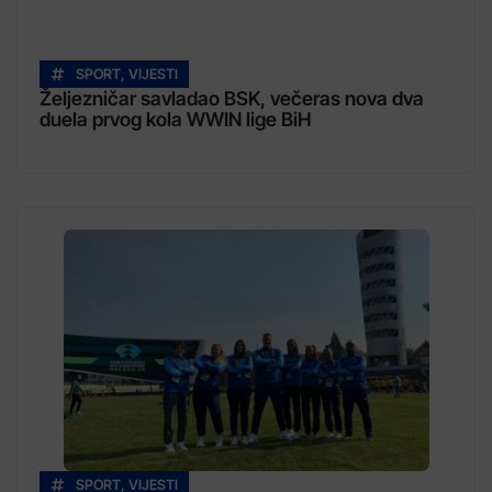
SPORT
,
VIJESTI
Željezničar savladao BSK, večeras nova dva
duela prvog kola WWIN lige BiH
SPORT
,
VIJESTI