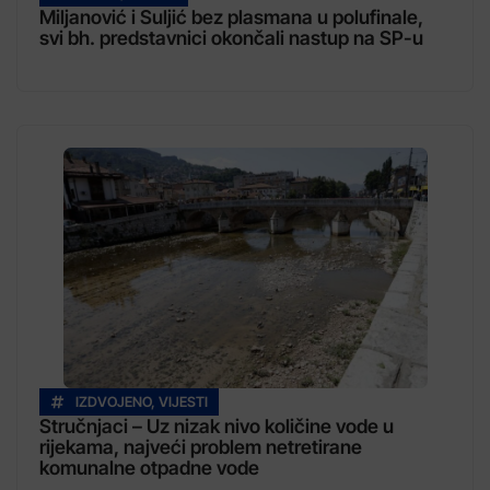
Miljanović i Suljić bez plasmana u polufinale,
svi bh. predstavnici okončali nastup na SP-u
IZDVOJENO
,
VIJESTI
Stručnjaci – Uz nizak nivo količine vode u
rijekama, najveći problem netretirane
komunalne otpadne vode