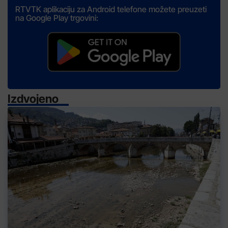
RTVTK aplikaciju za Android telefone možete preuzeti
na Google Play trgovini:
Izdvojeno