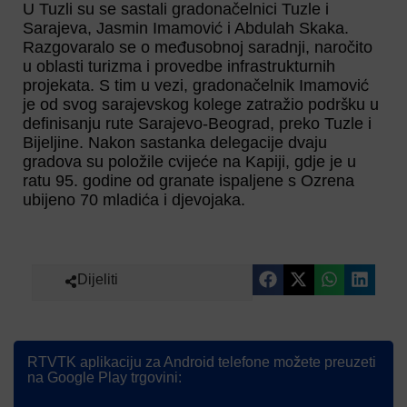
U Tuzli su se sastali gradonačelnici Tuzle i
Sarajeva, Jasmin Imamović i Abdulah Skaka.
Razgovaralo se o međusobnoj saradnji, naročito
u oblasti turizma i provedbe infrastrukturnih
projekata. S tim u vezi, gradonačelnik Imamović
je od svog sarajevskog kolege zatražio podršku u
definisanju rute Sarajevo-Beograd, preko Tuzle i
Bijeljine. Nakon sastanka delegacije dvaju
gradova su položile cvijeće na Kapiji, gdje je u
ratu 95. godine od granate ispaljene s Ozrena
ubijeno 70 mladića i djevojaka.
Dijeliti
RTVTK aplikaciju za Android telefone možete preuzeti
na Google Play trgovini: