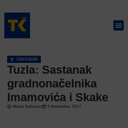
TELEVIZIJA 📺
IZDVOJENO
Tuzla: Sastanak
gradnonačelnika
Imamovića i Skake
Mirela Selimovic
9 Novembra, 2017