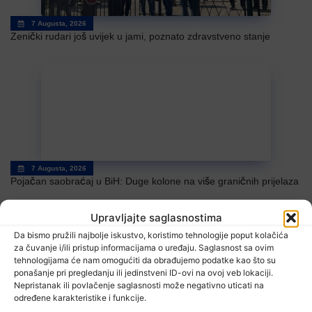
7 Augusta, 2026
Zenički rudari još uvijek u jami, poznato zdravstveno stanje
7 Augusta, 2026
Pojačan saobraćaj u BiH: Duge kolone na više graničnih prijelaza
Upravljajte saglasnostima
Da bismo pružili najbolje iskustvo, koristimo tehnologije poput kolačića
za čuvanje i/ili pristup informacijama o uređaju. Saglasnost sa ovim
tehnologijama će nam omogućiti da obrađujemo podatke kao što su
TV RASPORED
ponašanje pri pregledanju ili jedinstveni ID-ovi na ovoj veb lokaciji.
Nepristanak ili povlačenje saglasnosti može negativno uticati na
određene karakteristike i funkcije.