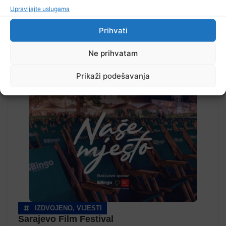
Upravljajte uslugama
Prihvati
Ne prihvatam
Pročitajte...
Prikaži podešavanja
IZDVOJENO
,
VIJESTI
Sarajevo Film Festival