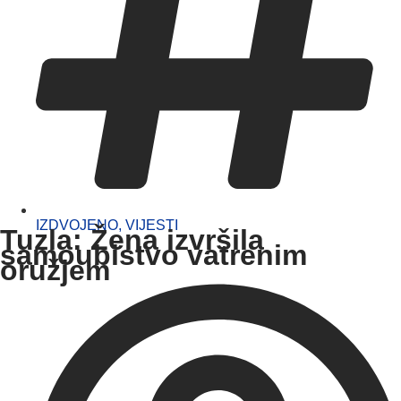
IZDVOJENO
,
VIJESTI
Tuzla: Žena izvršila
samoubistvo vatrenim
oružjem