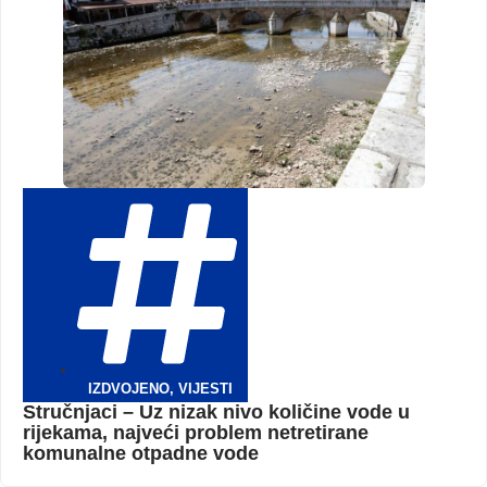
IZDVOJENO
,
VIJESTI
Stručnjaci – Uz nizak nivo količine vode u
rijekama, najveći problem netretirane
komunalne otpadne vode