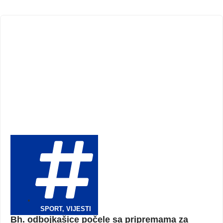
SPORT
,
VIJESTI
Bh. odbojkašice počele sa pripremama za