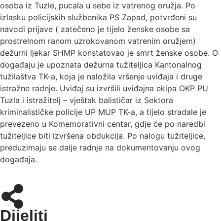
osoba iz Tuzle, pucala u sebe iz vatrenog oružja. Po
izlasku policijskih službenika PS Zapad, potvrđeni su
navodi prijave ( zatečeno je tijelo ženske osobe sa
prostrelnom ranom uzrokovanom vatrenim oružjem)
dežurni ljekar SHMP konstatovao je smrt ženske osobe. O
događaju je upoznata dežurna tužiteljica Kantonalnog
tužilaštva TK-a, koja je naložila vršenje uviđaja i druge
istražne radnje. Uviđaj su izvršili uviđajna ekipa OKP PU
Tuzla i istražitelj – vještak balističar iz Sektora
kriminalističke policije UP MUP TK-a, a tijelo stradale je
prevezeno u Komemorativni centar, gdje će po naredbi
tužiteljice biti izvršena obdukcija. Po nalogu tužiteljice,
preduzimaju se dalje radnje na dokumentovanju ovog
događaja.
Dijeliti