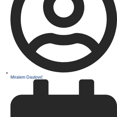
Miralem Dautović