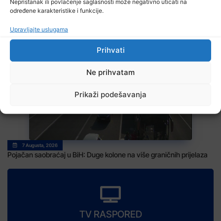
Nepristanak ili povlačenje saglasnosti može negativno uticati na
određene karakteristike i funkcije.
Upravljajte uslugama
7 Augusta, 2026
Prihvati
Zenički rudari još uvijek u jami, poznato zdravstveno stanje
Ne prihvatam
Prikaži podešavanja
7 Augusta, 2026
Pojačan saobraćaj u BiH: Duge kolone na više graničnih prijelaza
TV RASPORED