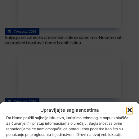
7 Augusta, 2026
Suljagić se zahvalio američkim zakonodavcima: Nećemo biti
zastrašeni i nastavit ćemo braniti istinu
7 Augusta, 2026
Stiže blagi predah od vrelina, ali ne zadugo
Upravljajte saglasnostima
Da bismo pružili najbolje iskustvo, koristimo tehnologije poput kolačića
za čuvanje i/ili pristup informacijama o uređaju. Saglasnost sa ovim
tehnologijama će nam omogućiti da obrađujemo podatke kao što su
ponašanje pri pregledanju ili jedinstveni ID-ovi na ovoj veb lokaciji.