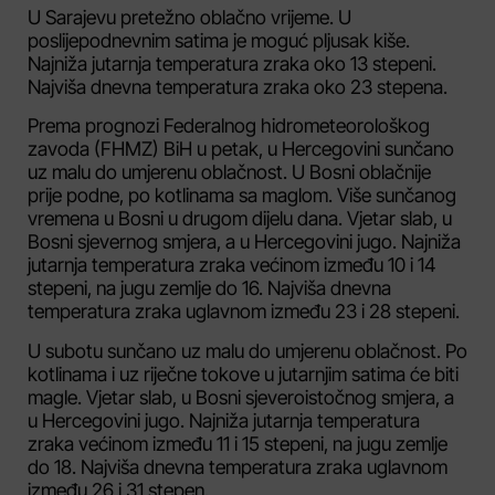
U Sarajevu pretežno oblačno vrijeme. U
poslijepodnevnim satima je moguć pljusak kiše.
Najniža jutarnja temperatura zraka oko 13 stepeni.
Najviša dnevna temperatura zraka oko 23 stepena.
Prema prognozi Federalnog hidrometeorološkog
zavoda (FHMZ) BiH u petak, u Hercegovini sunčano
uz malu do umjerenu oblačnost. U Bosni oblačnije
prije podne, po kotlinama sa maglom. Više sunčanog
vremena u Bosni u drugom dijelu dana. Vjetar slab, u
Bosni sjevernog smjera, a u Hercegovini jugo. Najniža
jutarnja temperatura zraka većinom između 10 i 14
stepeni, na jugu zemlje do 16. Najviša dnevna
temperatura zraka uglavnom između 23 i 28 stepeni.
U subotu sunčano uz malu do umjerenu oblačnost. Po
kotlinama i uz riječne tokove u jutarnjim satima će biti
magle. Vjetar slab, u Bosni sjeveroistočnog smjera, a
u Hercegovini jugo. Najniža jutarnja temperatura
zraka većinom između 11 i 15 stepeni, na jugu zemlje
do 18. Najviša dnevna temperatura zraka uglavnom
između 26 i 31 stepen.