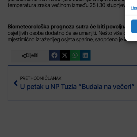
temperatura zraka većinom između 25 i 30 stupnjeva.
Upr
Biometeorološka prognoza sutra će biti povoljna.
Svj
osjetljivih osoba dodatno će se umanjiti. Nešto više opr
mjestimično izraženijeg osjeta sparine, saopćeno je iz 
Dijeliti
PRETHODNI ČLANAK
U petak u NP Tuzla “Budala na večeri”