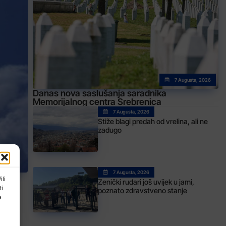
7 Augusta, 2026
Danas nova saslušanja saradnika
Memorijalnog centra Srebrenica
7 Augusta, 2026
Stiže blagi predah od vrelina, ali ne
zadugo
7 Augusta, 2026
ili
Zenički rudari još uvijek u jami,
ti
poznato zdravstveno stanje
o
a
 Bosni
 i na