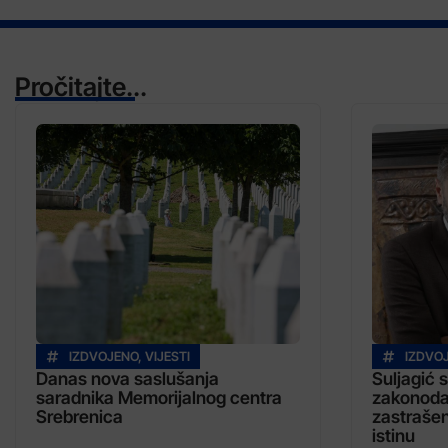
Pročitajte...
IZDVOJENO
,
VIJESTI
IZDVO
Danas nova saslušanja
Suljagić 
saradnika Memorijalnog centra
zakonoda
Srebrenica
zastrašen
istinu