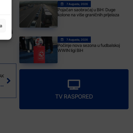
7 Augusta, 2026
Pojačan saobraćaj u BiH: Duge
kolone na više graničnih prijelaza
ja
tura i
7 Augusta, 2026
Počinje nova sezona u fudbalskoj
WWIN ligi BiH
AK
ole i stanje na cestama (14.09.2017.)
TV RASPORED