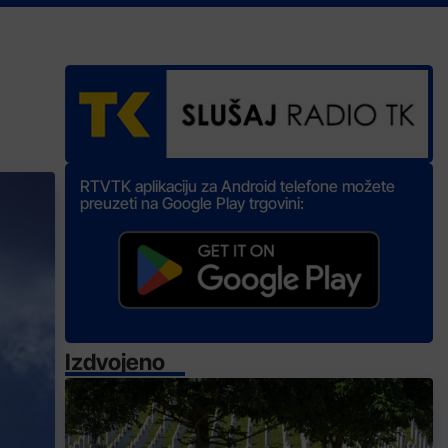
RTVTK aplikaciju za Android telefone možete
preuzeti na Google Play trgovini:
Izdvojeno