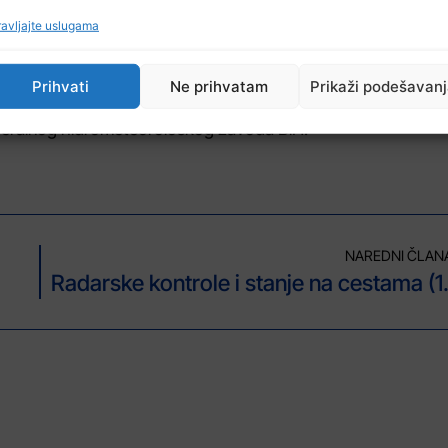
avljajte uslugama
ežije jutro ugodno će djelovati na većinu ljudi, a tegobe kod
Prihvati
Ne prihvatam
Prikaži podešavan
eza neophodno je u drugom dijelu dana, usljed porasta tempera
Federalnog hidrometeorološkog zavoda BiH.
NAREDNI ČLAN
Radarske kontr