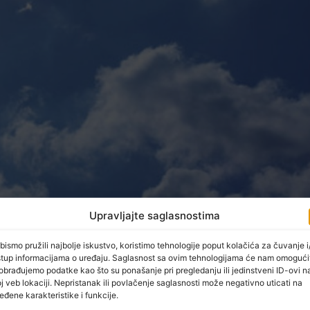
Upravljajte saglasnostima
bismo pružili najbolje iskustvo, koristimo tehnologije poput kolačića za čuvanje i/
stup informacijama o uređaju. Saglasnost sa ovim tehnologijama će nam omogući
jeme uz malu do umjerenu oblačnost.
U jutarnjim satima p
obrađujemo podatke kao što su ponašanje pri pregledanju ili jedinstveni ID-ovi n
učjima moguća je magla ili niska oblačnost. U noći na petak u
j veb lokaciji. Nepristanak ili povlačenje saglasnosti može negativno uticati na
gozapadnog smjera. U Krajini, zapadnim, sjevernim područjima
eđene karakteristike i funkcije.
glavnom između 7 i 13, na jugu BiH do 15, a najviša dnevna