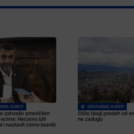
JENO
,
VIJESTI
IZDVOJENO
,
VIJESTI
se zahvalio američkim
Stiže blagi predah od vre
vcima: Nećemo biti
ne zadugo
i i nastavit ćemo braniti