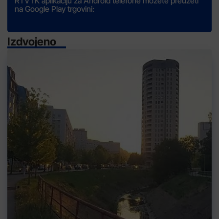
RTVTK aplikaciju za Android telefone možete preuzeti
na Google Play trgovini:
Izdvojeno