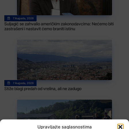
7 Augusta, 2026
Suljagić se zahvalio američkim zakonodavcima: Nećemo biti
zastrašeni i nastavit ćemo braniti istinu
7 Augusta, 2026
Stiže blagi predah od vrelina, ali ne zadugo
Upravljajte saglasnostima