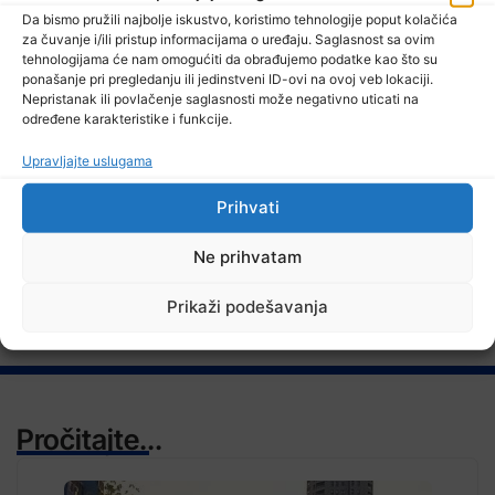
Da bismo pružili najbolje iskustvo, koristimo tehnologije poput kolačića
za čuvanje i/ili pristup informacijama o uređaju. Saglasnost sa ovim
7 Augusta, 2026
tehnologijama će nam omogućiti da obrađujemo podatke kao što su
Zenički rudari još uvijek u jami, poznato zdravstveno stanje
ponašanje pri pregledanju ili jedinstveni ID-ovi na ovoj veb lokaciji.
Nepristanak ili povlačenje saglasnosti može negativno uticati na
određene karakteristike i funkcije.
Upravljajte uslugama
TV RASPORED
Prihvati
Ne prihvatam
Prikaži podešavanja
Pročitajte...