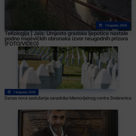
7 Augusta, 2026
TeKologija | Jala: Umjesto gradske ljepotice nastale
podno majevičkih obronaka izvor neugodnih prizora
(FOTO/VIDEO)
7 Augusta, 2026
Danas nova saslušanja saradnika Memorijalnog centra Srebrenica