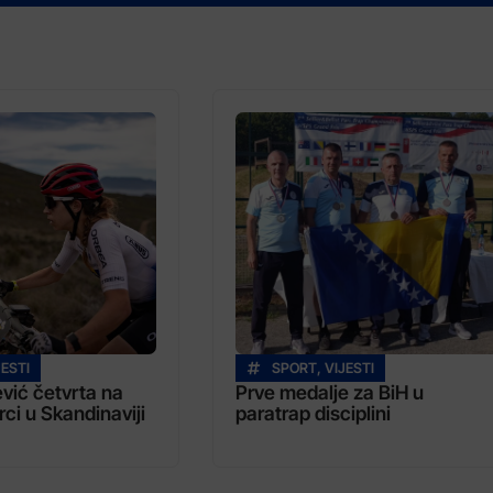
JESTI
SPORT
,
VIJESTI
vić četvrta na
Prve medalje za BiH u
rci u Skandinaviji
paratrap disciplini