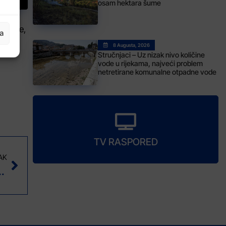
osam hektara šume
jetnike,
ja
gu.
8 Augusta, 2026
Stručnjaci – Uz nizak nivo količine
vode u rijekama, najveći problem
netretirane komunalne otpadne vode
TV RASPORED
AK
vo kakvo nas vrijeme očekuje sutra