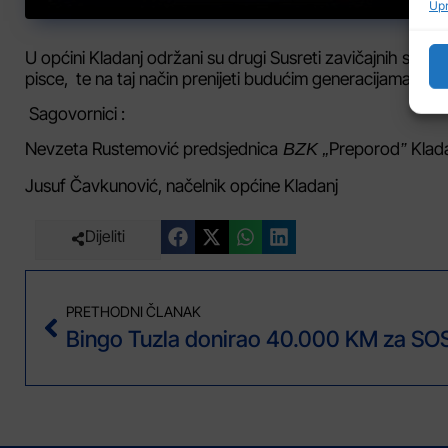
Upr
U općini Kladanj održani su drugi Susreti zavičajnih stvara
pisce, te na taj način prenijeti budućim generacijama prošlo
Sagovornici :
Nevzeta Rustemović
predsjednica
Preporod
Klad
BZK „
”
Jusuf Čavkunović, načelnik općine Kladanj
Dijeliti
PRETHODNI ČLANAK