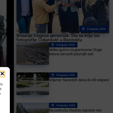
9 Augusta, 2026
Brisanje tragova genocida: Šta se krije iza
fotografije Cvijanović u Roćeviću
9 Augusta, 2026
Velike gužve na granicama: Duge
kolone od ranih jutarnjih sati
9 Augusta, 2026
Vrijeme: Narednih dana do 40 stepeni
ili
ti
a
8 Augusta, 2026
Na području Kladnja izgorjelo oko