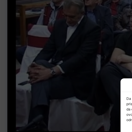
Da 
pri
da 
ovo
odr