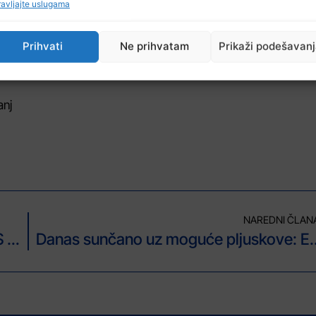
avljajte uslugama
laca. Cilj manifestacije je, prvenstveno, okupiti stvaraoce, um
Prihvati
Ne prihvatam
Prikaži podešavan
st, značaj, djela i govor kladanjske regije. Više u video prilo
anj
NAREDNI ČLAN
Bingo Tuzla donirao 40.000 KM za SOS Dječija sela BiH
Danas sunčano uz moguće pljuskove: E