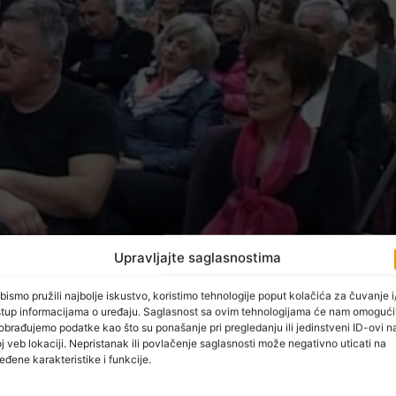
Upravljajte saglasnostima
bismo pružili najbolje iskustvo, koristimo tehnologije poput kolačića za čuvanje i/
stup informacijama o uređaju. Saglasnost sa ovim tehnologijama će nam omogući
obrađujemo podatke kao što su ponašanje pri pregledanju ili jedinstveni ID-ovi n
j veb lokaciji. Nepristanak ili povlačenje saglasnosti može negativno uticati na
eđene karakteristike i funkcije.