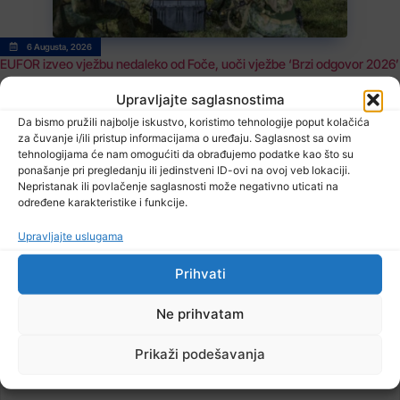
6 Augusta, 2026
EUFOR izveo vježbu nedaleko od Foče, uoči vježbe ‘Brzi odgovor 2026’
Upravljajte saglasnostima
Da bismo pružili najbolje iskustvo, koristimo tehnologije poput kolačića
za čuvanje i/ili pristup informacijama o uređaju. Saglasnost sa ovim
TV RASPORED
tehnologijama će nam omogućiti da obrađujemo podatke kao što su
ponašanje pri pregledanju ili jedinstveni ID-ovi na ovoj veb lokaciji.
Nepristanak ili povlačenje saglasnosti može negativno uticati na
određene karakteristike i funkcije.
Pročitajte...
Upravljajte uslugama
Prihvati
Ne prihvatam
Prikaži podešavanja