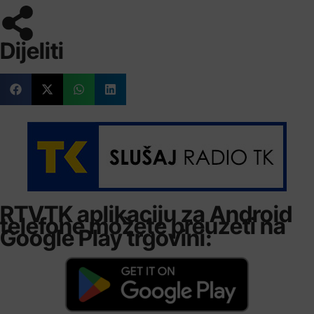
Dijeliti
RTVTK aplikaciju za Android
telefone možete preuzeti na
Google Play trgovini: