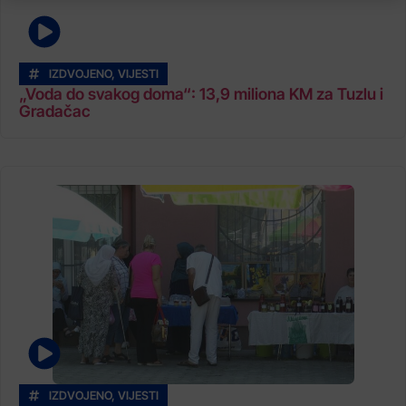
IZDVOJENO
,
VIJESTI
„Voda do svakog doma“: 13,9 miliona KM za Tuzlu i
Gradačac
IZDVOJENO
,
VIJESTI