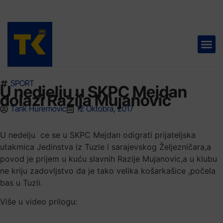
TELEVIZIJA 📺
SPORT
U nedjelju u SKPC Mejdan
dolazi Razija Mujanović
Tarik Huremovic
12 Oktobra, 2017
U nedelju ce se u SKPC Mejdan odigrati prijateljska
utakmica Jedinstva iz Tuzle i sarajevskog Željezničara,a
povod je prijem u kuću slavnih Razije Mujanovic,a u klubu
ne kriju zadovljstvo da je tako velika košarkašice ,počela
bas u Tuzli.
Više u video prilogu: