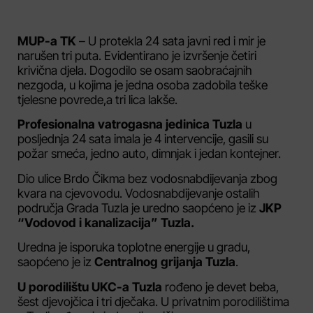
MUP-a TK
– U protekla 24 sata javni red i mir je
narušen tri puta. Evidentirano je izvršenje četiri
krivična djela. Dogodilo se osam saobraćajnih
nezgoda, u kojima je jedna osoba zadobila teške
tjelesne povrede,a tri lica lakše.
Profesionalna vatrogasna jedinica Tuzla
u
posljednja 24 sata imala je 4 intervencije, gasili su
požar smeća, jedno auto, dimnjak i jedan kontejner.
Dio ulice Brdo Čikma bez vodosnabdijevanja zbog
kvara na cjevovodu. Vodosnabdijevanje ostalih
područja Grada Tuzla je uredno saopćeno je iz
JKP
“Vodovod i kanalizacija” Tuzla.
Uredna je isporuka toplotne energije u gradu,
saopćeno je iz
Centralnog grijanja Tuzla
.
U porodilištu UKC-a Tuzla
rođeno je devet beba,
šest djevojčica i tri dječaka. U privatnim porodilištima