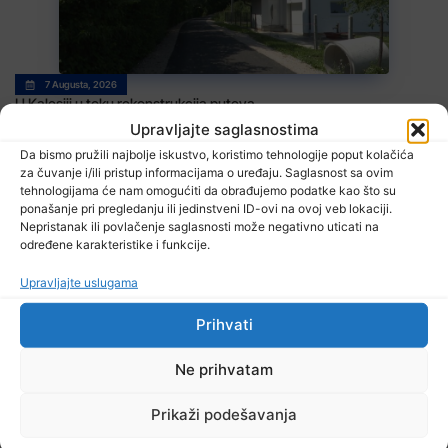
7 Augusta, 2026
U Kalesiji u toku rekonstrukcija puteva
Upravljajte saglasnostima
Da bismo pružili najbolje iskustvo, koristimo tehnologije poput kolačića
za čuvanje i/ili pristup informacijama o uređaju. Saglasnost sa ovim
tehnologijama će nam omogućiti da obrađujemo podatke kao što su
ponašanje pri pregledanju ili jedinstveni ID-ovi na ovoj veb lokaciji.
Nepristanak ili povlačenje saglasnosti može negativno uticati na
određene karakteristike i funkcije.
Upravljajte uslugama
7 Augusta, 2026
Poslodavci dužni zaštiti zdravlje radnika
Prihvati
Ne prihvatam
Prikaži podešavanja
TV RASPORED