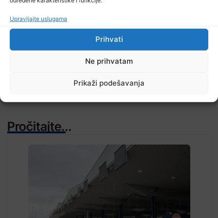
Upravljajte uslugama
TV RASPORED
Prihvati
Ne prihvatam
Prikaži podešavanja
Pročitajte...