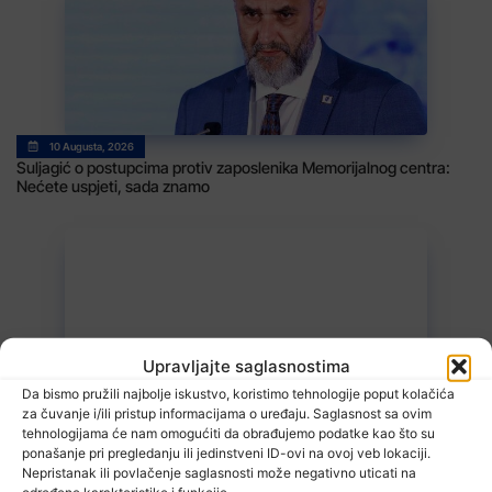
10 Augusta, 2026
Suljagić o postupcima protiv zaposlenika Memorijalnog centra:
Nećete uspjeti, sada znamo
Upravljajte saglasnostima
Da bismo pružili najbolje iskustvo, koristimo tehnologije poput kolačića
10 Augusta, 2026
za čuvanje i/ili pristup informacijama o uređaju. Saglasnost sa ovim
Danas isplata invalidnina za juli u Federaciji BiH
tehnologijama će nam omogućiti da obrađujemo podatke kao što su
ponašanje pri pregledanju ili jedinstveni ID-ovi na ovoj veb lokaciji.
Nepristanak ili povlačenje saglasnosti može negativno uticati na
određene karakteristike i funkcije.