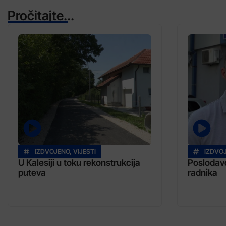
Pročitajte...
IZDVOJENO
,
VIJESTI
IZDVO
U Kalesiji u toku rekonstrukcija
Poslodavc
puteva
radnika