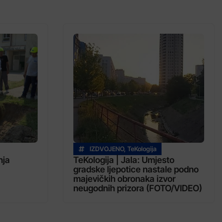
IZDVOJENO
,
TeKologija
nja
TeKologija | Jala: Umjesto
gradske ljepotice nastale podno
majevičkih obronaka izvor
neugodnih prizora (FOTO/VIDEO)