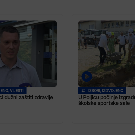
JENO
,
VIJESTI
IZBORI
,
IZDVOJENO
i dužni zaštiti zdravlje
U Poljicu počinje izgrad
školske sportske sale