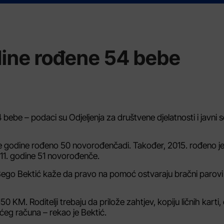
dine rođene 54 bebe
be – podaci su Odjeljenja za društvene djelatnosti i javni s
e te godine rođeno 50 novorođenčadi. Također, 2015. rođeno j
011. godine 51 novorođenče.
is Bego Bektić kaže da pravo na pomoć ostvaraju bračni parovi 
50 KM. Roditelji trebaju da prilože zahtjev, kopiju ličnih karti, 
ćeg računa – rekao je Bektić.