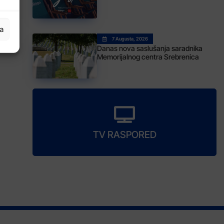
ja
7 Augusta, 2026
Danas nova saslušanja saradnika
Memorijalnog centra Srebrenica
TV RASPORED