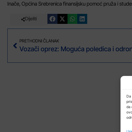
Inače, Općina Srebrenica finansijsku pomoć pruža i stud
Dijeliti
PRETHODNI ČLANAK
Da 
pri
da 
ovo
odr
Upr