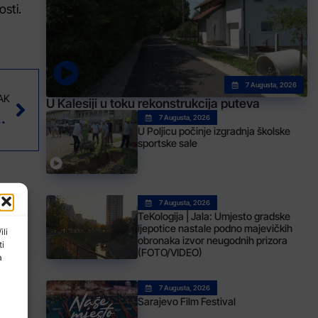
sti.
7 Augusta, 2026
AK
U Kalesiji u toku rekonstrukcija puteva
je oko zaliha nafte i plina
7 Augusta, 2026
U Poljicu počinje izgradnja školske
sportske sale
7 Augusta, 2026
TeKologija | Jala: Umjesto gradske
ljepotice nastale podno majevičkih
ili
obronaka izvor neugodnih prizora
ti
(FOTO/VIDEO)
a
7 Augusta, 2026
Sarajevo Film Festival