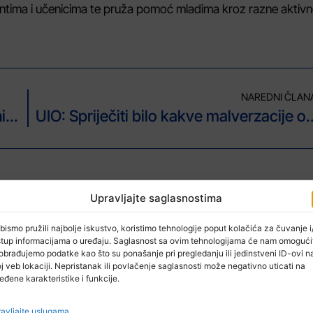
entima i učenicima te pruža pomoć mladima kroz razne aktivno
NAREDNI ČLAN
Vozači oprez: Moguća poledica i odroni na putu!
UIO: Spriječiti bilo kakve malverzaci
Upravljajte saglasnostima
bismo pružili najbolje iskustvo, koristimo tehnologije poput kolačića za čuvanje i/
stup informacijama o uređaju. Saglasnost sa ovim tehnologijama će nam omogući
obrađujemo podatke kao što su ponašanje pri pregledanju ili jedinstveni ID-ovi n
j veb lokaciji. Nepristanak ili povlačenje saglasnosti može negativno uticati na
eđene karakteristike i funkcije.
avljajte uslugama