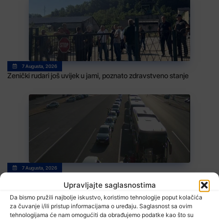
7 Augusta, 2026
Zenički rudari još uvijek u jami, poznato zdravstveno stanje
7 Augusta, 2026
Pojačan saobraćaj u BiH: Duge kolone na više graničnih prijelaza
Upravljajte saglasnostima
Da bismo pružili najbolje iskustvo, koristimo tehnologije poput kolačića
za čuvanje i/ili pristup informacijama o uređaju. Saglasnost sa ovim
tehnologijama će nam omogućiti da obrađujemo podatke kao što su