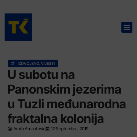
TELEVIZIJA 📺
IZDVOJENO
,
VIJESTI
U subotu na
Panonskim jezerima
u Tuzli međunarodna
fraktalna kolonija
Amila Arnautovic
12 Septembra, 2019