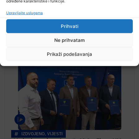
određene karakteristike i funkcije.
Upravljajte uslugama
Prihvati
Ne prihvatam
Pročitajte...
Prikaži podešavanja
IZDVOJENO
,
VIJESTI