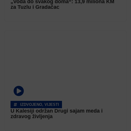
„Voda do svakog doma“: 13,9 miliona KM
za Tuzlu i Gradačac
IZDVOJENO
,
VIJESTI
U Kalesiji održan Drugi sajam meda i
zdravog življenja