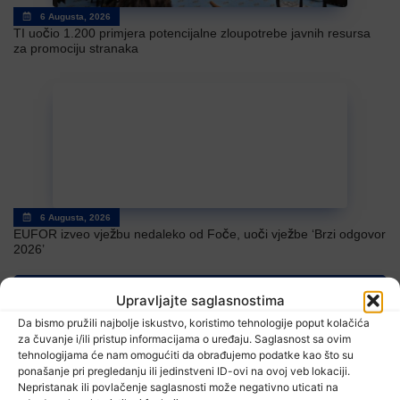
6 Augusta, 2026
TI uočio 1.200 primjera potencijalne zloupotrebe javnih resursa
za promociju stranaka
6 Augusta, 2026
EUFOR izveo vježbu nedaleko od Foče, uoči vježbe ‘Brzi odgovor
2026’
Upravljajte saglasnostima
Da bismo pružili najbolje iskustvo, koristimo tehnologije poput kolačića
za čuvanje i/ili pristup informacijama o uređaju. Saglasnost sa ovim
TV RASPORED
tehnologijama će nam omogućiti da obrađujemo podatke kao što su
ponašanje pri pregledanju ili jedinstveni ID-ovi na ovoj veb lokaciji.
Nepristanak ili povlačenje saglasnosti može negativno uticati na