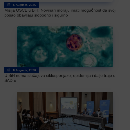
6 Augusta, 2026
Misija OSCE u BiH: Novinari moraju imati mogućnost da svoj
posao obavljaju slobodno i sigurno
6 Augusta, 2026
U BiH nema slučajeva ciklosporijaze, epidemija i dalje traje u
SAD-u