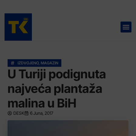
TELEVIZIJA 📺
IZDVOJENO
,
MAGAZIN
U Turiji podignuta
najveća plantaža
malina u BiH
DESK
6 Juna, 2017