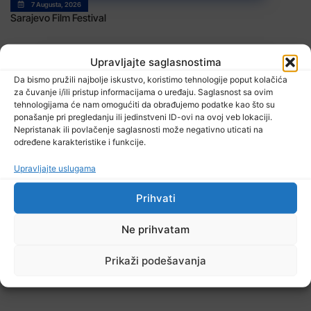
7 Augusta, 2026
Sarajevo Film Festival
Upravljajte saglasnostima
Da bismo pružili najbolje iskustvo, koristimo tehnologije poput kolačića
za čuvanje i/ili pristup informacijama o uređaju. Saglasnost sa ovim
tehnologijama će nam omogućiti da obrađujemo podatke kao što su
ponašanje pri pregledanju ili jedinstveni ID-ovi na ovoj veb lokaciji.
Nepristanak ili povlačenje saglasnosti može negativno uticati na
određene karakteristike i funkcije.
7 Augusta, 2026
Danas nova saslušanja saradnika Memorijalnog centra Srebrenica
Upravljajte uslugama
Prihvati
Ne prihvatam
TV RASPORED
Prikaži podešavanja