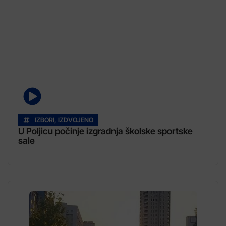
IZBORI
,
IZDVOJENO
U Poljicu počinje izgradnja školske sportske
sale