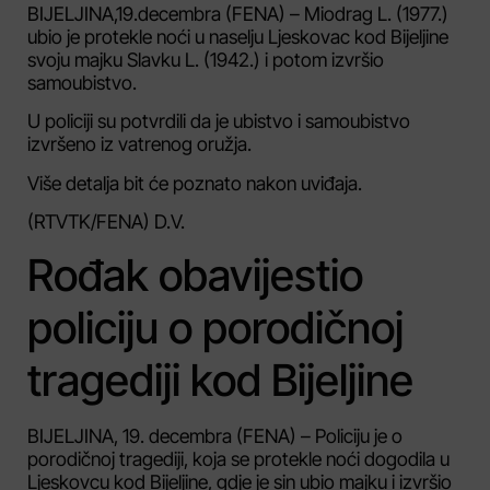
BIJELJINA,19.decembra (FENA) – Miodrag L. (1977.)
ubio je protekle noći u naselju Ljeskovac kod Bijeljine
svoju majku Slavku L. (1942.) i potom izvršio
samoubistvo.
U policiji su potvrdili da je ubistvo i samoubistvo
izvršeno iz vatrenog oružja.
Više detalja bit će poznato nakon uviđaja.
(RTVTK/FENA) D.V.
Rođak obavijestio
policiju o porodičnoj
tragediji kod Bijeljine
BIJELJINA, 19. decembra (FENA) – Policiju je o
porodičnoj tragediji, koja se protekle noći dogodila u
Ljeskovcu kod Bijeljine, gdje je sin ubio majku i izvršio