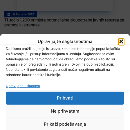
6 Augusta, 2026
TI uočio 1.200 primjera potencijalne zloupotrebe javnih resursa za
promociju stranaka
Upravljajte saglasnostima
Da bismo pružili najbolje iskustvo, koristimo tehnologije poput kolačića
za čuvanje i/ili pristup informacijama o uređaju. Saglasnost sa ovim
tehnologijama će nam omogućiti da obrađujemo podatke kao što su
ponašanje pri pregledanju ili jedinstveni ID-ovi na ovoj veb lokaciji.
Nepristanak ili povlačenje saglasnosti može negativno uticati na
određene karakteristike i funkcije.
6 Augusta, 2026
EUFOR izveo vježbu nedaleko od Foče, uoči vježbe ‘Brzi odgovor
Upravljajte uslugama
2026’
Prihvati
Ne prihvatam
Prikaži podešavanja
TV RASPORED