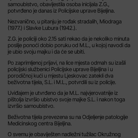
samoubistvo, obavijestila osoba inicijala Z.G.,
potvrđeno je danas iz Policijske uprave Bijeljina.
Nezvanično, u pitanju je rođak stradalih, Miodraga
(1977.) i Slavke Lubura (1942.).
Z.G. je policiji oko 2.15 sati rekao da je nekoliko minuta
poslije ponoći dobio poruku od M.L., u kojoj navodi da
je ubio svoju majku i da će se ubiti.
Po zaprimljenoj prijavi, na lice mjesta odmah su izašli
policijski službenici Policijske uprave Bijeljina i u
porodičnoj kući u mjestu Ljeskovac zatekli dva
beživotna tijela, S.L. i M.L., potvrdili su iz policije.
Uviđajem je utvrđeno da je M.L. najvjerovatnije iz
pištolja izvršio ubistvo svoje majke S.L. i nakon toga
izvršio samoubistvo.
Beživotna tijela prevezena su na Odjeljenje patologije
Medicinskog centra Bijeljina.
O svemu je obaviješten nadležni tužilac Okružnog