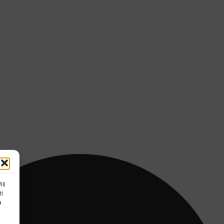
ili
ti
a