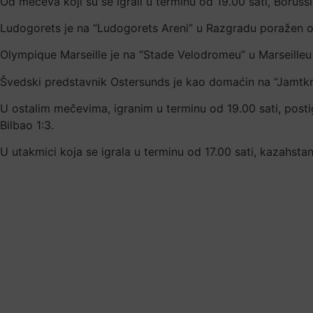
Od mečeva koji su se igrali u terminu od 19.00 sati, Boru
Ludogorets je na “Ludogorets Areni” u Razgradu poražen o
Olympique Marseille je na “Stade Velodromeu” u Marseilleu s
Švedski predstavnik Ostersunds je kao domaćin na “Jamtkra
U ostalim mečevima, igranim u terminu od 19.00 sati, posti
Bilbao 1:3.
U utakmici koja se igrala u terminu od 17.00 sati, kazahsta