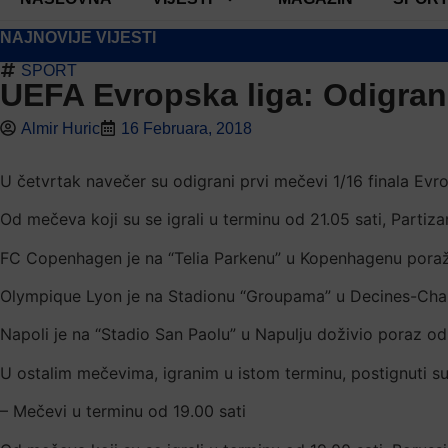
NAJNOVIJE VIJESTI
SPORT
UEFA Evropska liga: Odigran
Almir Huric
16 Februara, 2018
U četvrtak navečer su odigrani prvi mečevi 1/16 finala Evro
Od mečeva koji su se igrali u terminu od 21.05 sati, Partiz
FC Copenhagen je na “Telia Parkenu” u Kopenhagenu poražen
Olympique Lyon je na Stadionu “Groupama” u Decines-Charpi
Napoli je na “Stadio San Paolu” u Napulju doživio poraz od
U ostalim mečevima, igranim u istom terminu, postignuti su s
– Mečevi u terminu od 19.00 sati