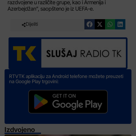
razdvojene u različite grupe, kao i Armenija i
Azerbejdžan”, saopšteno je iz UEFA-e.
Dijeliti
RTVTK aplikaciju za Android telefone možete preuzeti
na Google Play trgovini:
Izdvojeno