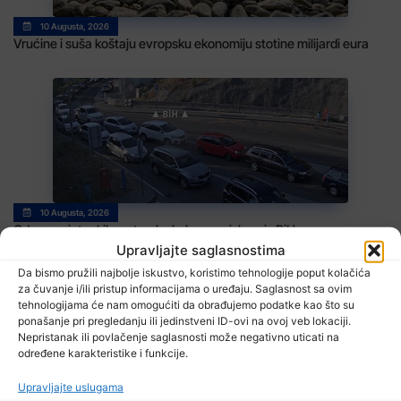
10 Augusta, 2026
Vrućine i suša koštaju evropsku ekonomiju stotine milijardi eura
10 Augusta, 2026
Od ranog jutra kilometarske kolone na izlazu iz BiH
Upravljajte saglasnostima
Da bismo pružili najbolje iskustvo, koristimo tehnologije poput kolačića
za čuvanje i/ili pristup informacijama o uređaju. Saglasnost sa ovim
tehnologijama će nam omogućiti da obrađujemo podatke kao što su
ponašanje pri pregledanju ili jedinstveni ID-ovi na ovoj veb lokaciji.
Nepristanak ili povlačenje saglasnosti može negativno uticati na
određene karakteristike i funkcije.
Upravljajte uslugama
9 Augusta, 2026