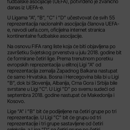
fudbalske asocijacije (UEFA), potvrđeno je zvanično
danas iz UEFA-e.
U Ligama ”A”, ”B”, ”C” i ”D” učestvovat će svih 55
reprezentacija nacionalnih asocijacija članova UEFA-
e, navodi uefa.com, oficijelna internet stranica
kontinentalne fudbalske asocijacije.
Na osnovu FIFA rang liste koja će biti objavljena po
završetku Svjetskog prvenstva u julu 2018. godine bit
će formirane četiri lige. Prema trenutnom poretku
evropskih reprezentacija u elitnoj Ligi ”A” od
reprezentacija zemalja Zapadnog Balkana nastupat
će samo Hrvatska. Bosna i Hercegovina bila bi u Ligi
”B”, dok bi Slovenija, Albanija, Crna Gora i Srbija bile
svrstane u Ligi ”C”. U Ligi ”D” po svemu sudeći od
septembra 2018. godine nastupat će Makedonija i
Kosovo.
Lige ”A” i ”B” bit će podijeljene na četiri grupe po tri
reprezentacije. U Ligi ”C” bit će grupu od tri
reprezentacije i tri grupe sastavljene od četiri
selekcije, a Liga ”D” na četiri grupe po četiri