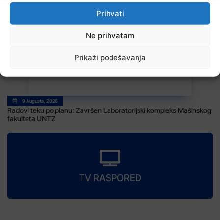
Otvoren 49. OGUS
Prihvati
Ne prihvatam
Prikaži podešavanja
9 Augusta, 2026
Radovi teku po planu: Završen Laboratorijski kompleks Mašinskog
fakulteta UNTZ
TV RASPORED