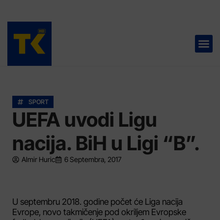
TELEVIZIJA 📺
SPORT
UEFA uvodi Ligu
nacija. BiH u Ligi “B”.
Almir Huric
6 Septembra, 2017
U septembru 2018. godine počet će Liga nacija
Evrope, novo takmičenje pod okriljem Evropske