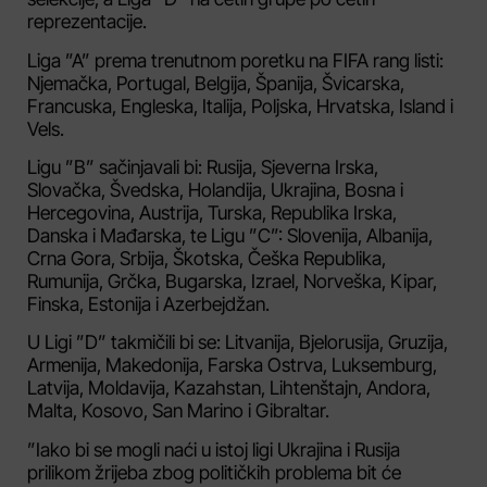
reprezentacije.
Liga ”A” prema trenutnom poretku na FIFA rang listi:
Njemačka, Portugal, Belgija, Španija, Švicarska,
Francuska, Engleska, Italija, Poljska, Hrvatska, Island i
Vels.
Ligu ”B” sačinjavali bi: Rusija, Sjeverna Irska,
Slovačka, Švedska, Holandija, Ukrajina, Bosna i
Hercegovina, Austrija, Turska, Republika Irska,
Danska i Mađarska, te Ligu ”C”: Slovenija, Albanija,
Crna Gora, Srbija, Škotska, Češka Republika,
Rumunija, Grčka, Bugarska, Izrael, Norveška, Kipar,
Finska, Estonija i Azerbejdžan.
U Ligi ”D” takmičili bi se: Litvanija, Bjelorusija, Gruzija,
Armenija, Makedonija, Farska Ostrva, Luksemburg,
Latvija, Moldavija, Kazahstan, Lihtenštajn, Andora,
Malta, Kosovo, San Marino i Gibraltar.
”Iako bi se mogli naći u istoj ligi Ukrajina i Rusija
prilikom žrijeba zbog političkih problema bit će