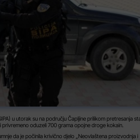
 (SIPA) u utorak su na području Čapljine prilikom pretresanja st
krili i privremeno oduzeli 700 grama opojne droge kokain.
nje da je počinila krivično djelo „Neovlaštena proizvodnja i