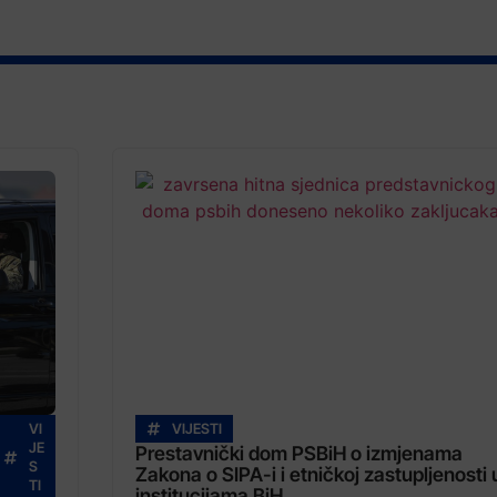
VI
VIJESTI
JE
Prestavnički dom PSBiH o izmjenama
S
Zakona o SIPA-i i etničkoj zastupljenosti 
TI
institucijama BiH