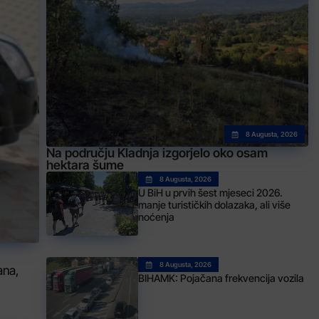
8 Augusta, 2026
Na području Kladnja izgorjelo oko osam
hektara šume
8 Augusta, 2026
U BiH u prvih šest mjeseci 2026.
manje turističkih dolazaka, ali više
noćenja
8 Augusta, 2026
ana,
BIHAMK: Pojačana frekvencija vozila