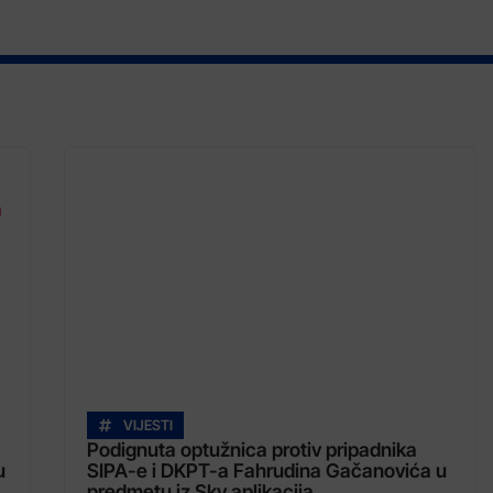
VIJESTI
Podignuta optužnica protiv pripadnika
u
SIPA-e i DKPT-a Fahrudina Gačanovića u
predmetu iz Sky aplikacija