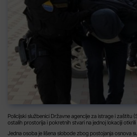
Policijski službenici Državne agencije za istrage i zaštitu
ostalih prostorija i pokretnih stvari na jednoj lokaciji ot
Jedna osoba je lišena slobode zbog postojanja osnova sum