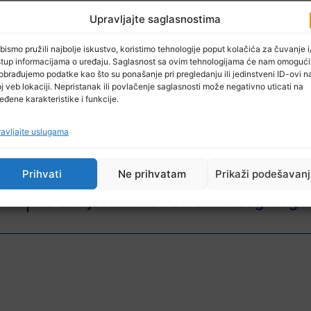
 zakonom Federacije Bosne i Hercegovine.
Upravljajte saglasnostima
i kriminalističke obrade i ispitivanja u svojstvu osumnjičene.
bismo pružili najbolje iskustvo, koristimo tehnologije poput kolačića za čuvanje i/
pćinskog suda u Čapljini i pod nadzorom Kantonalnog tužila
stup informacijama o uređaju. Saglasnost sa ovim tehnologijama će nam omogući
 iz SIPA-e.
obrađujemo podatke kao što su ponašanje pri pregledanju ili jedinstveni ID-ovi n
j veb lokaciji. Nepristanak ili povlačenje saglasnosti može negativno uticati na
eđene karakteristike i funkcije.
avljajte uslugama
Prihvati
Ne prihvatam
Prikaži podešavan
NAREDNI ČLAN
Raspisan poziv za dostavu prijedloga projekata za Program prekogranične saradnje RH i BiH za 2025.
Na sarajevskom aerodromu zbog magle otkaz