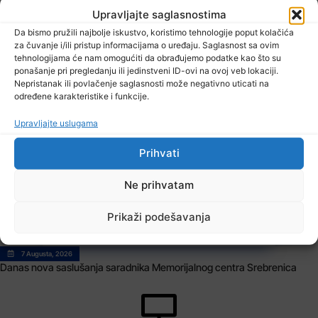
Upravljajte saglasnostima
Da bismo pružili najbolje iskustvo, koristimo tehnologije poput kolačića
za čuvanje i/ili pristup informacijama o uređaju. Saglasnost sa ovim
tehnologijama će nam omogućiti da obrađujemo podatke kao što su
ponašanje pri pregledanju ili jedinstveni ID-ovi na ovoj veb lokaciji.
Nepristanak ili povlačenje saglasnosti može negativno uticati na
određene karakteristike i funkcije.
7 Augusta, 2026
Sarajevo Film Festival
Upravljajte uslugama
Prihvati
Ne prihvatam
Prikaži podešavanja
7 Augusta, 2026
Danas nova saslušanja saradnika Memorijalnog centra Srebrenica