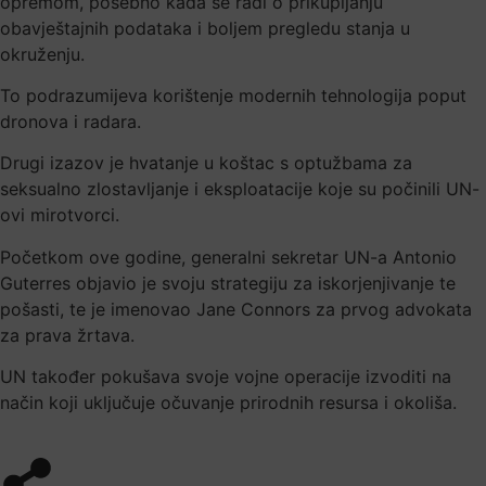
opremom, posebno kada se radi o prikupljanju
obavještajnih podataka i boljem pregledu stanja u
okruženju.
To podrazumijeva korištenje modernih tehnologija poput
dronova i radara.
Drugi izazov je hvatanje u koštac s optužbama za
seksualno zlostavljanje i eksploatacije koje su počinili UN-
ovi mirotvorci.
Početkom ove godine, generalni sekretar UN-a Antonio
Guterres objavio je svoju strategiju za iskorjenjivanje te
pošasti, te je imenovao Jane Connors za prvog advokata
za prava žrtava.
UN također pokušava svoje vojne operacije izvoditi na
način koji uključuje očuvanje prirodnih resursa i okoliša.