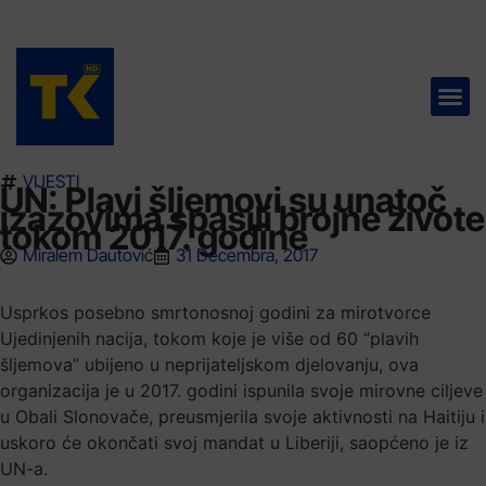
TELEVIZIJA 📺
VIJESTI
UN: Plavi šljemovi su unatoč
izazovima spasili brojne živote
tokom 2017. godine
Miralem Dautović
31 Decembra, 2017
Usprkos posebno smrtonosnoj godini za mirotvorce
Ujedinjenih nacija, tokom koje je više od 60 “plavih
šljemova” ubijeno u neprijateljskom djelovanju, ova
organizacija je u 2017. godini ispunila svoje mirovne ciljeve
u Obali Slonovače, preusmjerila svoje aktivnosti na Haitiju i
uskoro će okončati svoj mandat u Liberiji, saopćeno je iz
UN-a.