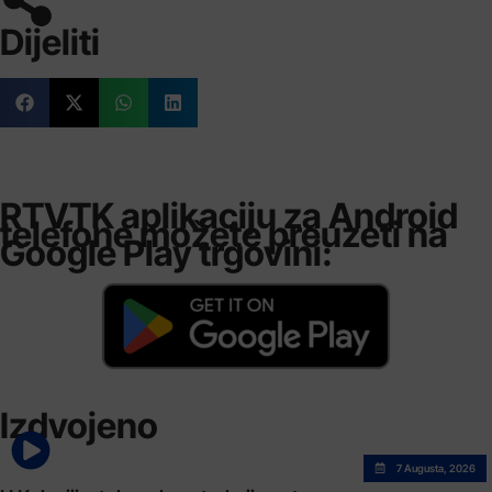
Dijeliti
RTVTK aplikaciju za Android
telefone možete preuzeti na
Google Play trgovini:
Izdvojeno
7 Augusta, 2026