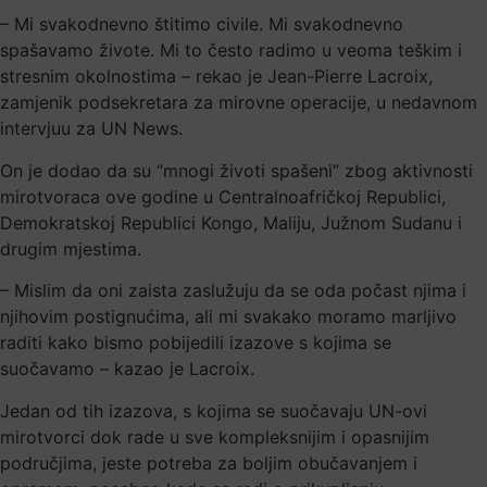
– Mi svakodnevno štitimo civile. Mi svakodnevno
spašavamo živote. Mi to često radimo u veoma teškim i
stresnim okolnostima – rekao je Jean-Pierre Lacroix,
zamjenik podsekretara za mirovne operacije, u nedavnom
intervjuu za UN News.
On je dodao da su “mnogi životi spašeni” zbog aktivnosti
mirotvoraca ove godine u Centralnoafričkoj Republici,
Demokratskoj Republici Kongo, Maliju, Južnom Sudanu i
drugim mjestima.
– Mislim da oni zaista zaslužuju da se oda počast njima i
njihovim postignućima, ali mi svakako moramo marljivo
raditi kako bismo pobijedili izazove s kojima se
suočavamo – kazao je Lacroix.
Jedan od tih izazova, s kojima se suočavaju UN-ovi
mirotvorci dok rade u sve kompleksnijim i opasnijim
područjima, jeste potreba za boljim obučavanjem i