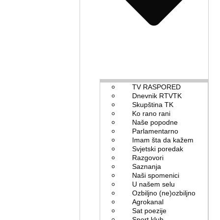
TV RASPORED
Dnevnik RTVTK
Skupština TK
Ko rano rani
Naše popodne
Parlamentarno
Imam šta da kažem
Svjetski poredak
Razgovori
Saznanja
Naši spomenici
U našem selu
Ozbiljno (ne)ozbiljno
Agrokanal
Sat poezije
Sport klub