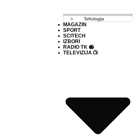
TeKologija
MAGAZIN
SPORT
SCITECH
IZBORI
RADIO TK 📻
TELEVIZIJA 📺