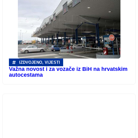
IZDVOJENO
,
VIJESTI
Važna novost i za vozače iz BiH na hrvatskim
autocestama