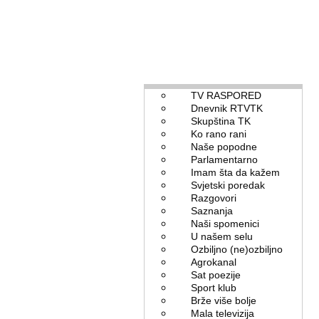
TV RASPORED
Dnevnik RTVTK
Skupština TK
Ko rano rani
Naše popodne
Parlamentarno
Imam šta da kažem
Svjetski poredak
Razgovori
Saznanja
Naši spomenici
U našem selu
Ozbiljno (ne)ozbiljno
Agrokanal
Sat poezije
Sport klub
Brže više bolje
Mala televizija