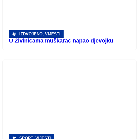
IZDVOJENO
,
VIJESTI
U Živinicama muškarac napao djevojku
SPORT
,
VIJESTI