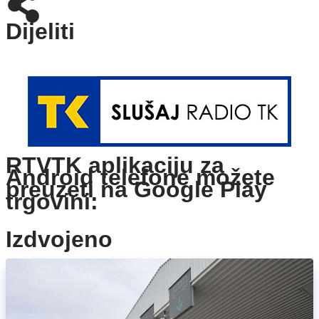
Dijeliti
RTVTK aplikaciju za
Android telefone možete
preuzeti na Google Play
trgovini:
Izdvojeno