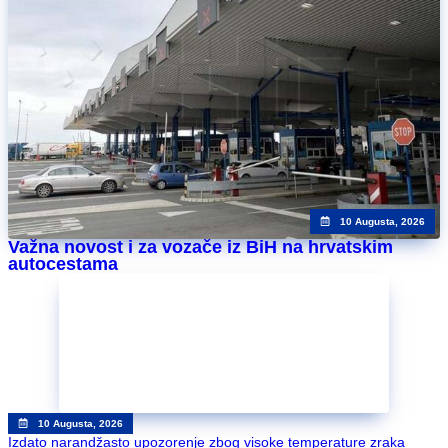
10 Augusta, 2026
Važna novost i za vozače iz BiH na hrvatskim
autocestama
10 Augusta, 2026
Izdato narandžasto upozorenje zbog visoke temperature zraka