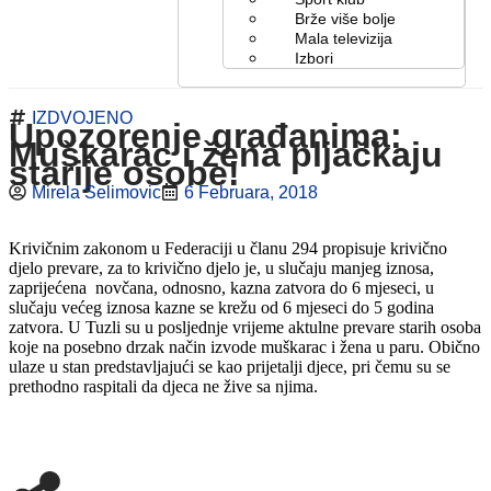
Brže više bolje
Mala televizija
Izbori
IZDVOJENO
Upozorenje građanima:
Muškarac i žena pljačkaju
starije osobe!
Mirela Selimovic
6 Februara, 2018
Krivičnim zakonom u Federaciji u članu 294 propisuje krivično
djelo prevare, za to krivično djelo je, u slučaju manjeg iznosa,
zaprijećena novčana, odnosno, kazna zatvora do 6 mjeseci, u
slučaju većeg iznosa kazne se krežu od 6 mjeseci do 5 godina
zatvora. U Tuzli su u posljednje vrijeme aktulne prevare starih osoba
koje na posebno drzak način izvode muškarac i žena u paru. Obično
ulaze u stan predstavljajući se kao prijetalji djece, pri čemu su se
prethodno raspitali da djeca ne žive sa njima.