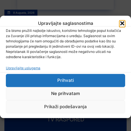
8 Augusta, 2026
Na području Kladnja izgorjelo oko osam hektara šume
Upravljajte saglasnostima
Da bismo pružili najbolje iskustvo, koristimo tehnologije poput kolačića
za čuvanje i/ili pristup informacijama o uređaju. Saglasnost sa ovim
tehnologijama će nam omogućiti da obrađujemo podatke kao što su
ponašanje pri pregledanju ili jedinstveni ID-ovi na ovoj veb lokaciji.
Nepristanak ili povlačenje saglasnosti može negativno uticati na
određene karakteristike i funkcije.
Upravljajte uslugama
8 Augusta, 2026
Stručnjaci – Uz nizak nivo količine vode u rijekama, najveći
Prihvati
problem netretirane komunalne otpadne vode
Ne prihvatam
Prikaži podešavanja
TV RASPORED