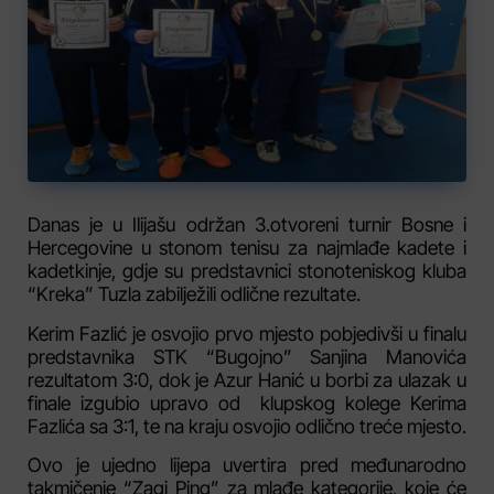
Danas je u Ilijašu održan 3.otvoreni turnir Bosne i
Hercegovine u stonom tenisu za najmlađe kadete i
kadetkinje, gdje su predstavnici stonoteniskog kluba
“Kreka” Tuzla zabilježili odlične rezultate.
Kerim Fazlić je osvojio prvo mjesto pobjedivši u finalu
predstavnika STK “Bugojno” Sanjina Manovića
rezultatom 3:0, dok je Azur Hanić u borbi za ulazak u
finale izgubio upravo od klupskog kolege Kerima
Fazlića sa 3:1, te na kraju osvojio odlično treće mjesto.
Ovo je ujedno lijepa uvertira pred međunarodno
takmičenje “Zagi Ping” za mlađe kategorije, koje će