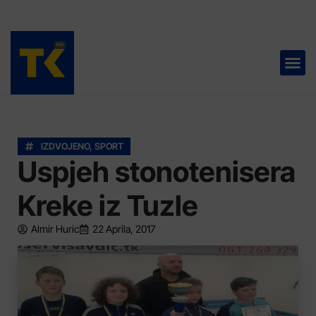
TELEVIZIJA 📺
IZDVOJENO
,
SPORT
Uspjeh stonotenisera
Kreke iz Tuzle
Almir Huric
22 Aprila, 2017