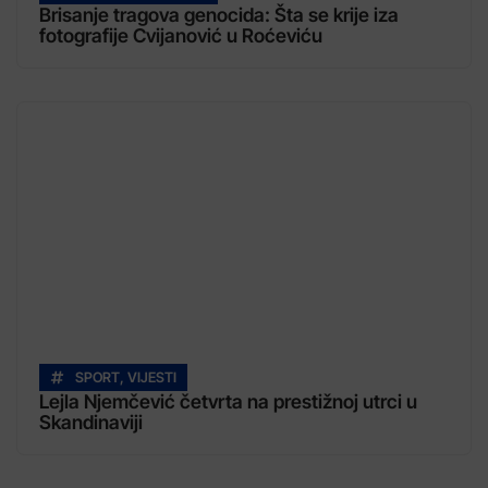
Brisanje tragova genocida: Šta se krije iza
fotografije Cvijanović u Roćeviću
SPORT
,
VIJESTI
Lejla Njemčević četvrta na prestižnoj utrci u
Skandinaviji