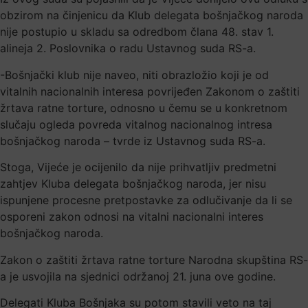
obzirom na činjenicu da Klub delegata bošnjačkog naroda
nije postupio u skladu sa odredbom člana 48. stav 1.
alineja 2. Poslovnika o radu Ustavnog suda RS-a.
-Bošnjački klub nije naveo, niti obrazložio koji je od
vitalnih nacionalnih interesa povrijeđen Zakonom o zaštiti
žrtava ratne torture, odnosno u čemu se u konkretnom
slučaju ogleda povreda vitalnog nacionalnog intresa
bošnjačkog naroda – tvrde iz Ustavnog suda RS-a.
Stoga, Vijeće je ocijenilo da nije prihvatljiv predmetni
zahtjev Kluba delegata bošnjačkog naroda, jer nisu
ispunjene procesne pretpostavke za odlučivanje da li se
osporeni zakon odnosi na vitalni nacionalni interes
bošnjačkog naroda.
Zakon o zaštiti žrtava ratne torture Narodna skupština RS-
a je usvojila na sjednici održanoj 21. juna ove godine.
Delegati Kluba Bošnjaka su potom stavili veto na taj