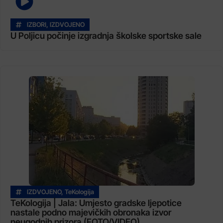
IZBORI
,
IZDVOJENO
U Poljicu počinje izgradnja školske sportske sale
IZDVOJENO
,
TeKologija
TeKologija | Jala: Umjesto gradske ljepotice
nastale podno majevičkih obronaka izvor
neugodnih prizora (FOTO/VIDEO)