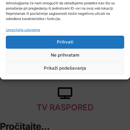
tehnologijama će nam omogućiti da obrađujemo podatke kao što su
ponašanje pri pregledanju ili jedinstveni ID-ovi na ovoj veb lokaciji.
7 Augusta, 2026
Nepristanak ili povlačenje saglasnosti može negativno uticati na
Sarajevo Film Festival
određene karakteristike i funkcije.
Upravljajte uslugama
Prihvati
Ne prihvatam
Prikaži podešavanja
7 Augusta, 2026
Danas nova saslušanja saradnika Memorijalnog centra Srebrenica
TV RASPORED
Pročitajte...