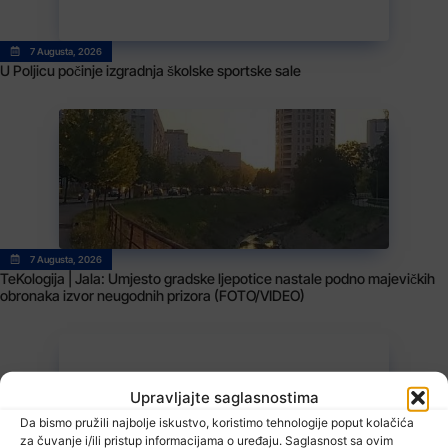
7 Augusta, 2026
U Poljicu počinje izgradnja školske sportske sale
7 Augusta, 2026
TeKologija | Jala: Umjesto gradske ljepotice nastale podno majevičkih
obronaka izvor neugodnih prizora (FOTO/VIDEO)
Upravljajte saglasnostima
Da bismo pružili najbolje iskustvo, koristimo tehnologije poput kolačića
za čuvanje i/ili pristup informacijama o uređaju. Saglasnost sa ovim