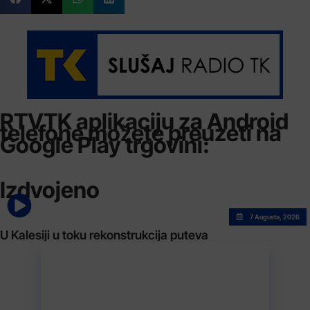
RTVTK aplikaciju za Android
telefone možete preuzeti na
Google Play trgovini:
Izdvojeno
7 Augusta, 2026
U Kalesiji u toku rekonstrukcija puteva