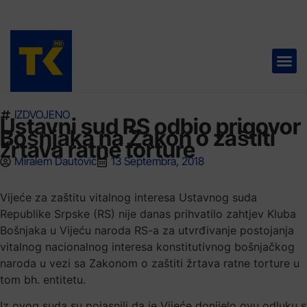
TELEVIZIJA 📺
IZDVOJENO
Ustavni sud RS odbio prigovor
Bošnjaka na Zakon o zaštiti
žrtava ratne torture
Miralem Dautović
13 Septembra, 2018
Vijeće za zaštitu vitalnog interesa Ustavnog suda
Republike Srpske (RS) nije danas prihvatilo zahtjev Kluba
Bošnjaka u Vijeću naroda RS-a za utvrđivanje postojanja
vitalnog nacionalnog interesa konstitutivnog bošnjačkog
naroda u vezi sa Zakonom o zaštiti žrtava ratne torture u
tom bh. entitetu.
Iz ovog suda su pojasnili da je Vijeće donijelo ovu odluku s