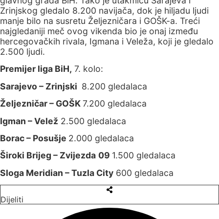
glavnog grada BiH. Tako je utakmicu Sarajeva i
Zrinjskog gledalo 8.200 navijača, dok je hiljadu ljudi
manje bilo na susretu Željezničara i GOŠK-a. Treći
najgledaniji meč ovog vikenda bio je onaj između
hercegovačkih rivala, Igmana i Veleža, koji je gledalo
2.500 ljudi.
Premijer liga BiH,
7. kolo:
Sarajevo – Zrinjski
8.200 gledalaca
Željezničar – GOŠK
7.200 gledalaca
Igman – Velež
2.500 gledalaca
Borac – Posušje
2.000 gledalaca
Široki Brijeg – Zvijezda
09
1.500 gledalaca
Sloga Meridian – Tuzla City
600 gledalaca
Dijeliti