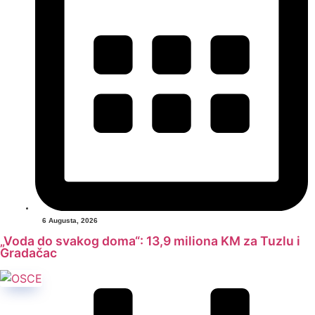
6 Augusta, 2026
„Voda do svakog doma“: 13,9 miliona KM za Tuzlu i
Gradačac