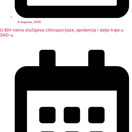
6 Augusta, 2026
U BiH nema slučajeva ciklosporijaze, epidemija i dalje traje u
SAD-u