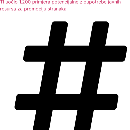
TI uočio 1.200 primjera potencijalne zloupotrebe javnih
resursa za promociju stranaka