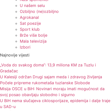
U našem selu
Ozbiljno (ne)ozbiljno
Agrokanal
Sat poezije
Sport klub
Brže više bolje
Mala televizija
Izbori
Najnovije vijesti
„Voda do svakog doma“: 13,9 miliona KM za Tuzlu i
Gradačac
U Kalesiji održan Drugi sajam meda i zdravog življenja
Počele pripreme rukometaša tuzlanske Slobode
Misija OSCE u BiH: Novinari moraju imati mogućnost da
svoj posao obavljaju slobodno i sigurno
U BiH nema slučajeva ciklosporijaze, epidemija i dalje traje
u SAD-u