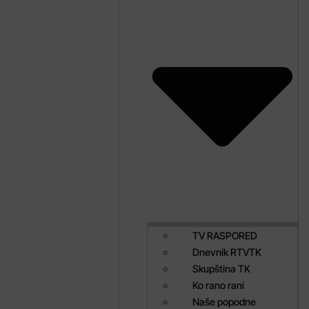
TV RASPORED
Dnevnik RTVTK
Skupština TK
Ko rano rani
Naše popodne