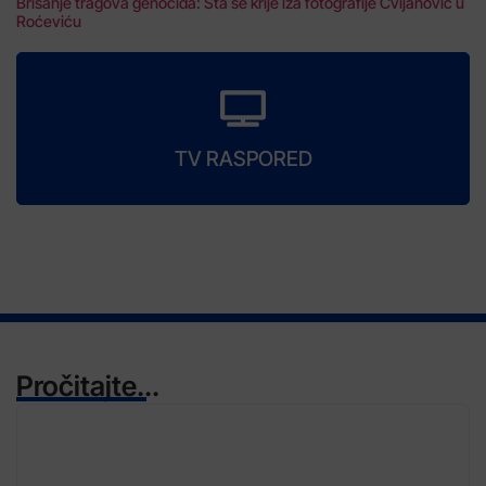
Brisanje tragova genocida: Šta se krije iza fotografije Cvijanović u
Roćeviću
TV RASPORED
Pročitajte...