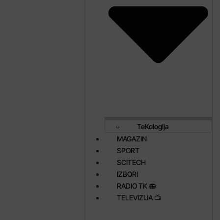
TeKologija
MAGAZIN
SPORT
SCITECH
IZBORI
RADIO TK 📻
TELEVIZIJA 📺