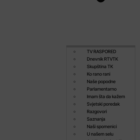
TV RASPORED
Dnevnik RTVTK
Skupština TK
Ko rano rani
Naše popodne
Parlamentarno
Imam šta da kažem
Svjetski poredak
Razgovori
Saznanja
Naši spomenici
U našem selu