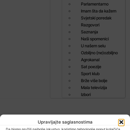
Parlamentarno
Imam šta da kažem
Svjetski poredak
Razgovori
Saznanja
Naši spomenici
U našem selu
Ozbiljno (ne)ozbiljno
Agrokanal
Sat poezije
Sport klub
Brže više bolje
Mala televizija
Izbori
VIJESTI
Upravljajte saglasnostima
Da bismo pružili najbolje iskustvo, koristimo tehnologije poput kolačića