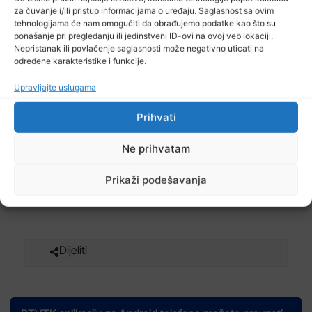
U TK turizam u
za čuvanje i/ili pristup informacijama o uređaju. Saglasnost sa ovim
ekspanziji
tehnologijama će nam omogućiti da obrađujemo podatke kao što su
ponašanje pri pregledanju ili jedinstveni ID-ovi na ovoj veb lokaciji.
Nepristanak ili povlačenje saglasnosti može negativno uticati na
Mirela Selimovic
11 Januara, 2018
određene karakteristike i funkcije.
Upravljajte uslugama
Kontinuirana ulaganja u promociju trističkih
Prihvati
potencijala Tuzlanskog kantona, ali i njihovu
transformaciju u pravi turistički proizvod daju rezultat
Ne prihvatam
u stalnom rastu broja turista. Samo u novogodišnjoj
noći u Tuzli je zabilježeno oko 10 hiljada gostiju koji su i
Prikaži podešavanja
prenoćili.
Dijeliti