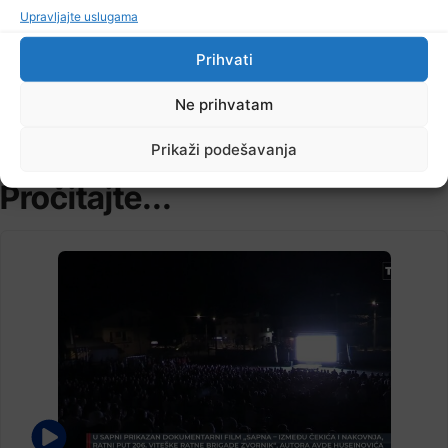
8 Augusta, 2026
Upravljajte uslugama
Na području Kladnja izgorjelo oko osam hektara šume
Prihvati
Ne prihvatam
TV RASPORED
Prikaži podešavanja
Pročitajte...