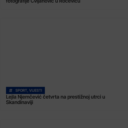
fotografije Cvijanović u Roćeviću
SPORT
,
VIJESTI
Lejla Njemčević četvrta na prestižnoj utrci u
Skandinaviji