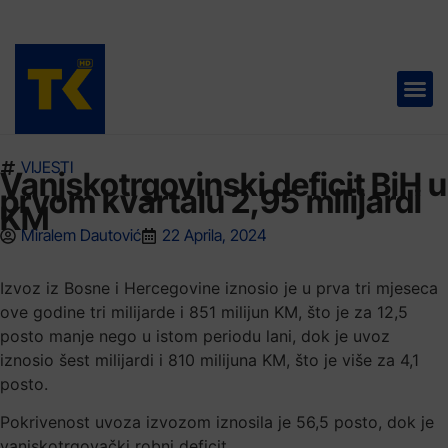
TELEVIZIJA 📺
VIJESTI
Vanjskotrgovinski deficit BiH u
prvom kvartalu 2,95 milijardi
KM
Miralem Dautović
22 Aprila, 2024
Izvoz iz Bosne i Hercegovine iznosio je u prva tri mjeseca
ove godine tri milijarde i 851 milijun KM, što je za 12,5
posto manje nego u istom periodu lani, dok je uvoz
iznosio šest milijardi i 810 milijuna KM, što je više za 4,1
posto.
Pokrivenost uvoza izvozom iznosila je 56,5 posto, dok je
vanjskotrgovački robni deficit