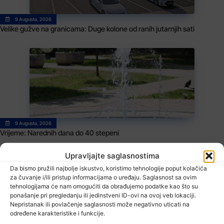
9 Augusta, 2026
Velike gužve na granicama: Duge kolone od ranih jutarnjih sati
9 Augusta, 2026
Vrijeme: Narednih dana do 40 stepeni
Upravljajte saglasnostima
Da bismo pružili najbolje iskustvo, koristimo tehnologije poput kolačića
za čuvanje i/ili pristup informacijama o uređaju. Saglasnost sa ovim
tehnologijama će nam omogućiti da obrađujemo podatke kao što su
ponašanje pri pregledanju ili jedinstveni ID-ovi na ovoj veb lokaciji.
Nepristanak ili povlačenje saglasnosti može negativno uticati na
određene karakteristike i funkcije.