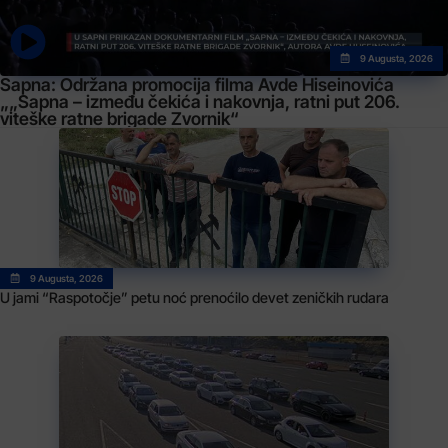
9 Augusta, 2026
Sapna: Održana promocija filma Avde Hiseinovića
„„Sapna – između čekića i nakovnja, ratni put 206.
viteške ratne brigade Zvornik“
9 Augusta, 2026
U jami “Raspotočje” petu noć prenoćilo devet zeničkih rudara