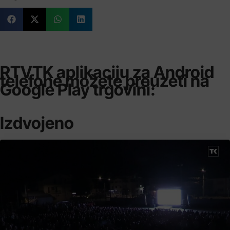
RTVTK aplikaciju za Android
telefone možete preuzeti na
Google Play trgovini:
Izdvojeno