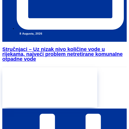
8 Augusta, 2026
Stručnjaci – Uz nizak nivo količine vode u
rijekama, najveći problem netretirane komunalne
otpadne vode