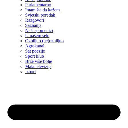
Parlamentarno
Imam šta da kažem
Svjetski poredak
Razgovori
Saznanja
Naši spomenici
U našem selu
Ozbiljno (ne)ozbiljno
Agrokanal
Sat poezije
Sport klub
Brže više bolje
Mala televizija
Izbori