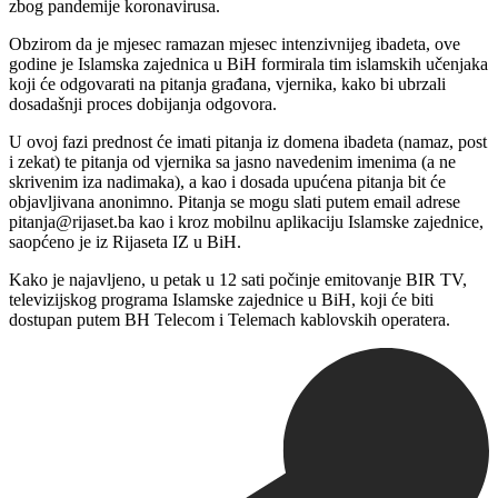
zbog pandemije koronavirusa.
Obzirom da je mjesec ramazan mjesec intenzivnijeg ibadeta, ove
godine je Islamska zajednica u BiH formirala tim islamskih učenjaka
koji će odgovarati na pitanja građana, vjernika, kako bi ubrzali
dosadašnji proces dobijanja odgovora.
U ovoj fazi prednost će imati pitanja iz domena ibadeta (namaz, post
i zekat) te pitanja od vjernika sa jasno navedenim imenima (a ne
skrivenim iza nadimaka), a kao i dosada upućena pitanja bit će
objavljivana anonimno. Pitanja se mogu slati putem email adrese
pitanja@rijaset.ba kao i kroz mobilnu aplikaciju Islamske zajednice,
saopćeno je iz Rijaseta IZ u BiH.
Kako je najavljeno, u petak u 12 sati počinje emitovanje BIR TV,
televizijskog programa Islamske zajednice u BiH, koji će biti
dostupan putem BH Telecom i Telemach kablovskih operatera.