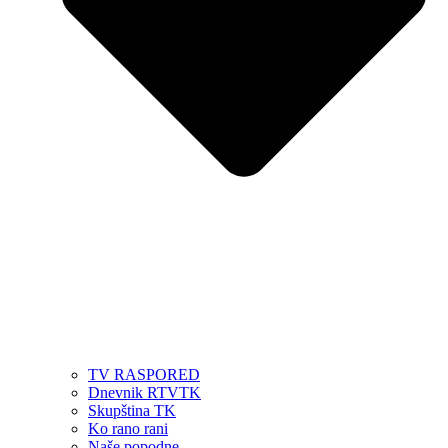
TV RASPORED
Dnevnik RTVTK
Skupština TK
Ko rano rani
Naše popodne