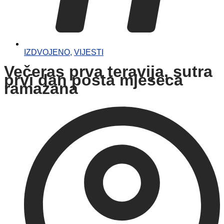
IZDVOJENO
,
VIJESTI
Večeras prva teravija, sutra
prvi dan posta mjeseca
ramazana