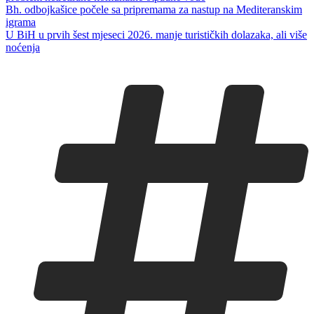
Bh. odbojkašice počele sa pripremama za nastup na Mediteranskim
igrama
U BiH u prvih šest mjeseci 2026. manje turističkih dolazaka, ali više
noćenja