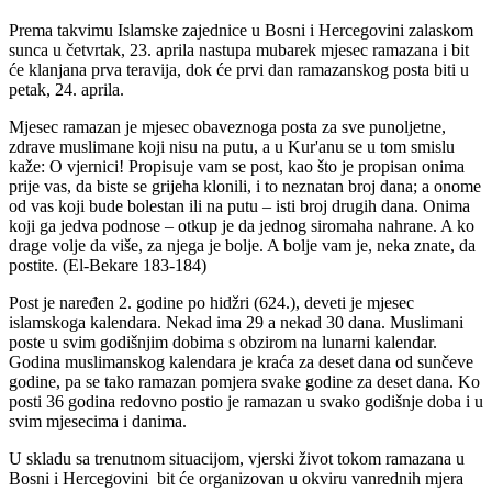
Prema takvimu Islamske zajednice u Bosni i Hercegovini zalaskom
sunca u četvrtak, 23. aprila nastupa mubarek mjesec ramazana i bit
će klanjana prva teravija, dok će prvi dan ramazanskog posta biti u
petak, 24. aprila.
Mjesec ramazan je mjesec obaveznoga posta za sve punoljetne,
zdrave muslimane koji nisu na putu, a u Kur'anu se u tom smislu
kaže: O vjernici! Propisuje vam se post, kao što je propisan onima
prije vas, da biste se grijeha klonili, i to neznatan broj dana; a onome
od vas koji bude bolestan ili na putu – isti broj drugih dana. Onima
koji ga jedva podnose – otkup je da jednog siromaha nahrane. A ko
drage volje da više, za njega je bolje. A bolje vam je, neka znate, da
postite. (El-Bekare 183-184)
Post je naređen 2. godine po hidžri (624.), deveti je mjesec
islamskoga kalendara. Nekad ima 29 a nekad 30 dana. Muslimani
poste u svim godišnjim dobima s obzirom na lunarni kalendar.
Godina muslimanskog kalendara je kraća za deset dana od sunčeve
godine, pa se tako ramazan pomjera svake godine za deset dana. Ko
posti 36 godina redovno postio je ramazan u svako godišnje doba i u
svim mjesecima i danima.
U skladu sa trenutnom situacijom, vjerski život tokom ramazana u
Bosni i Hercegovini bit će organizovan u okviru vanrednih mjera