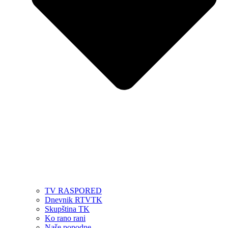
TV RASPORED
Dnevnik RTVTK
Skupština TK
Ko rano rani
Naše popodne