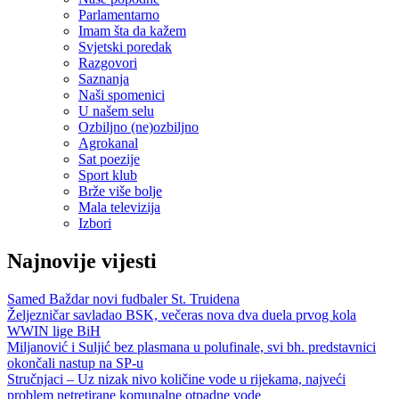
Parlamentarno
Imam šta da kažem
Svjetski poredak
Razgovori
Saznanja
Naši spomenici
U našem selu
Ozbiljno (ne)ozbiljno
Agrokanal
Sat poezije
Sport klub
Brže više bolje
Mala televizija
Izbori
Najnovije vijesti
Samed Baždar novi fudbaler St. Truidena
Željezničar savladao BSK, večeras nova dva duela prvog kola
WWIN lige BiH
Miljanović i Suljić bez plasmana u polufinale, svi bh. predstavnici
okončali nastup na SP-u
Stručnjaci – Uz nizak nivo količine vode u rijekama, najveći
problem netretirane komunalne otpadne vode