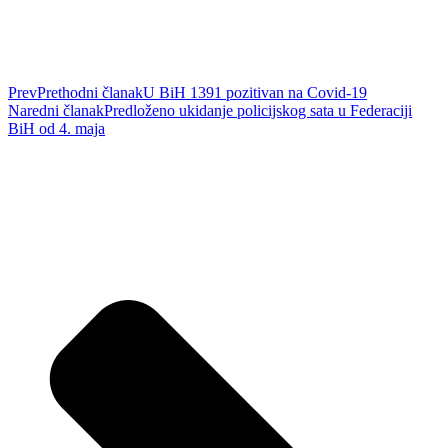
Prev
Prethodni članak
U BiH 1391 pozitivan na Covid-19
Naredni članak
Predloženo ukidanje policijskog sata u Federaciji
BiH od 4. maja