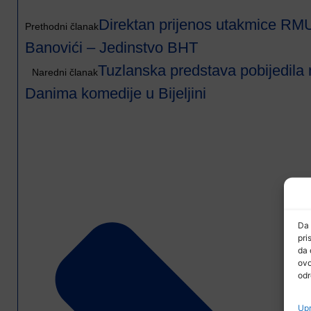
Direktan prijenos utakmice RM
Prethodni članak
Banovići – Jedinstvo BHT
Tuzlanska predstava pobijedila
Naredni članak
Danima komedije u Bijeljini
Da 
pri
da 
ovo
odr
Upr