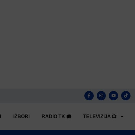
H
IZBORI
RADIO TK 📻
TELEVIZIJA 📺