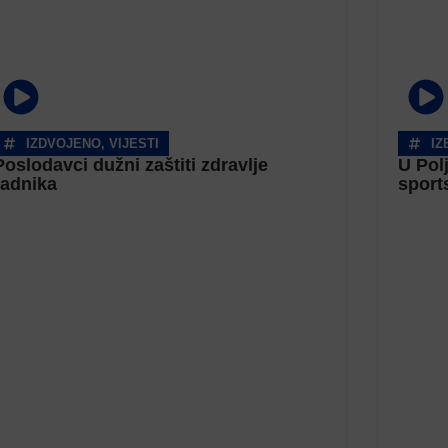
IZDVOJENO
,
VIJESTI
IZ
Poslodavci dužni zaštiti zdravlje
U Pol
radnika
sport