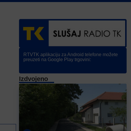
RTVTK aplikaciju za Android telefone možete
preuzeti na Google Play trgovini:
Izdvojeno