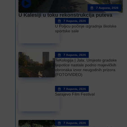
7 Augusta, 2026
U Kalesiji u toku rekonstrukcija puteva
7 Augusta, 2026
U Poljicu počinje izgradnja školske
sportske sale
7 Augusta, 2026
TeKologija | Jala: Umjesto gradske
ljepotice nastale podno majevičkih
obronaka izvor neugodnih prizora
(FOTO/VIDEO)
7 Augusta, 2026
Sarajevo Film Festival
7 Augusta, 2026