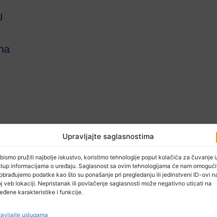
U
 na
Upravljajte saglasnostima
bismo pružili najbolje iskustvo, koristimo tehnologije poput kolačića za čuvanje i/
stup informacijama o uređaju. Saglasnost sa ovim tehnologijama će nam omogući
obrađujemo podatke kao što su ponašanje pri pregledanju ili jedinstveni ID-ovi n
j veb lokaciji. Nepristanak ili povlačenje saglasnosti može negativno uticati na
eđene karakteristike i funkcije.
avljajte uslugama