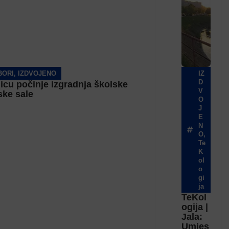
BORI
,
IZDVOJENO
IZ
D
jicu počinje izgradnja školske
V
ske sale
O
J
E
N
O
,
Te
K
ol
o
gi
ja
TeKol
ogija |
Jala:
Umjes