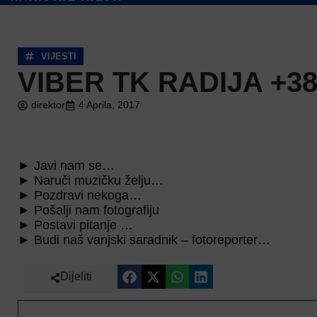
VIJESTI
VIBER TK RADIJA +387
direktor
4 Aprila, 2017
► Javi nam se…
► Naruči muzičku želju…
► Pozdravi nekoga…
► Pošalji nam fotografiju
► Postavi pitanje …
► Budi naš vanjski saradnik – fotoreporter…
Dijeliti