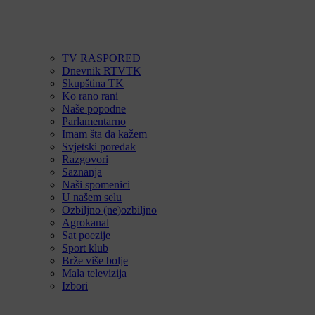
TV RASPORED
Dnevnik RTVTK
Skupština TK
Ko rano rani
Naše popodne
Parlamentarno
Imam šta da kažem
Svjetski poredak
Razgovori
Saznanja
Naši spomenici
U našem selu
Ozbiljno (ne)ozbiljno
Agrokanal
Sat poezije
Sport klub
Brže više bolje
Mala televizija
Izbori