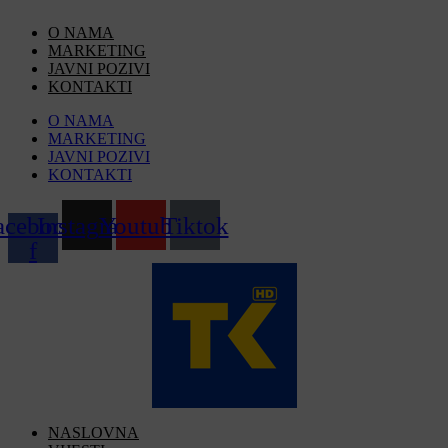
Skip
O NAMA
to
MARKETING
content
JAVNI POZIVI
KONTAKTI
O NAMA
MARKETING
JAVNI POZIVI
KONTAKTI
acebook-
Instagram
Youtube
Tiktok
f
NASLOVNA