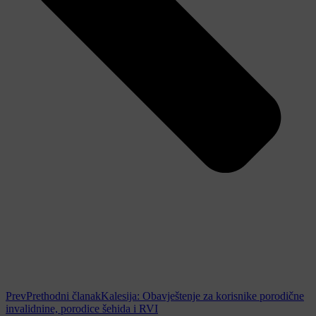
Prev
Prethodni članak
Kalesija: Obavještenje za korisnike porodične
invalidnine, porodice šehida i RVI