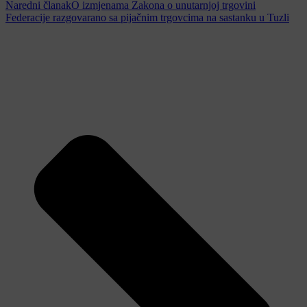
Naredni članak
O izmjenama Zakona o unutarnjoj trgovini
Federacije razgovarano sa pijačnim trgovcima na sastanku u Tuzli