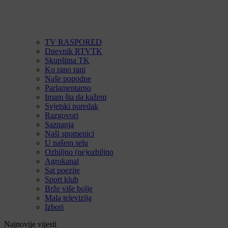
TV RASPORED
Dnevnik RTVTK
Skupština TK
Ko rano rani
Naše popodne
Parlamentarno
Imam šta da kažem
Svjetski poredak
Razgovori
Saznanja
Naši spomenici
U našem selu
Ozbiljno (ne)ozbiljno
Agrokanal
Sat poezije
Sport klub
Brže više bolje
Mala televizija
Izbori
Najnovije vijesti