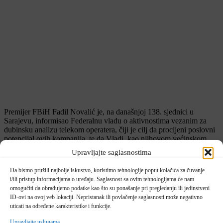
Premijer FBiH Fadil Novalić je, na današnjoj 138. sjednici u
Sarajevu, informisao Federalnu vladu o aktivnostima vezanim za
dubinsku analizu telekom operatera, čiji je cilj da procijeni poslovni
potencijal ovih kompanija, te da Vladi, kao njihovom većinskom,
vlasniku osigura kvalitetne informacije za donošenje odluka.
Upravljajte saglasnostima
Terminskim planom provođenja dubinske analize planirano je da
Da bismo pružili najbolje iskustvo, koristimo tehnologije poput kolačića za čuvanje
Vladi FBiH izvještaj bude dostavljen do kraja septembra 2018.
i/ili pristup informacijama o uređaju. Saglasnost sa ovim tehnologijama će nam
godine.
omogućiti da obrađujemo podatke kao što su ponašanje pri pregledanju ili jedinstveni
ID-ovi na ovoj veb lokaciji. Nepristanak ili povlačenje saglasnosti može negativno
Projektnim zadatkom je predviđeno da izvještaj predloži preporuke
uticati na određene karakteristike i funkcije.
za poboljšanje poslovanja, što može uključivati različite opcije – od
restrukturiranja, poboljšanja produktivnosti, poboljšanja
Upravljajte uslugama