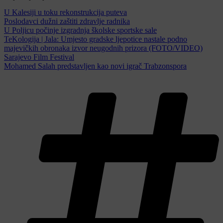
U Kalesiji u toku rekonstrukcija puteva
Poslodavci dužni zaštiti zdravlje radnika
U Poljicu počinje izgradnja školske sportske sale
TeKologija | Jala: Umjesto gradske ljepotice nastale podno
majevičkih obronaka izvor neugodnih prizora (FOTO/VIDEO)
Sarajevo Film Festival
Mohamed Salah predstavljen kao novi igrač Trabzonspora