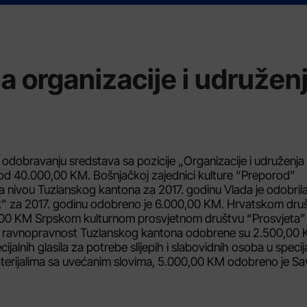
 organizacije i udružen
 odobravanju sredstava sa pozicije „Organizacije i udruženja
od 40.000,00 KM. Bošnjačkoj zajednici kulture “Preporod”
 nivou Tuzlanskog kantona za 2017. godinu Vlada je odobril
 za 2017. godinu odobreno je 6.000,00 KM. Hrvatskom dru
,00 KM Srpskom kulturnom prosvjetnom društvu “Prosvjeta”
za ravnopravnost Tuzlanskog kantona odobrene su 2.500,00 
ijalnih glasila za potrebe slijepih i slabovidnih osoba u specij
aterijalima sa uvećanim slovima, 5.000,00 KM odobreno je S