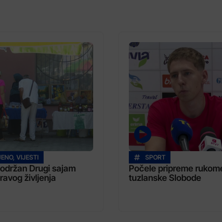
JENO
,
VIJESTI
SPORT
i održan Drugi sajam
Počele pripreme rukom
ravog življenja
tuzlanske Slobode