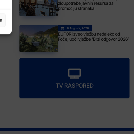
zloupotrebe javnih resursa za
promociju stranaka
ja
6 Augusta, 2026
EUFOR izveo vježbu nedaleko od
Foče, uoči vježbe ‘Brzi odgovor 2026’
TV RASPORED