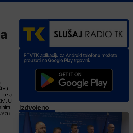
ja
RTVTK aplikaciju za Android telefone možete
preuzeti na Google Play trgovini:
a
štvu
 Tuzla
KM. U
Izdvojeno
alnim
avezu