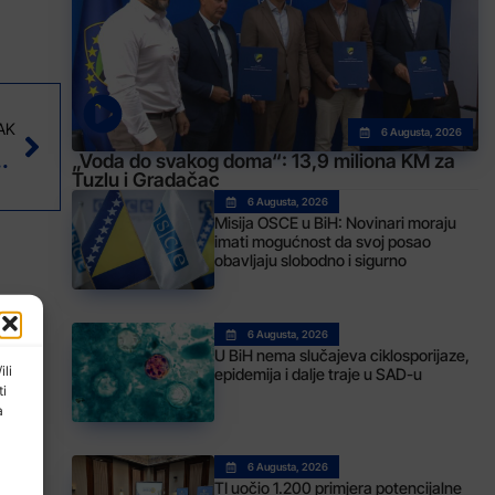
AK
6 Augusta, 2026
ku sportskim kolektivima
„Voda do svakog doma“: 13,9 miliona KM za
Tuzlu i Gradačac
6 Augusta, 2026
Misija OSCE u BiH: Novinari moraju
imati mogućnost da svoj posao
obavljaju slobodno i sigurno
6 Augusta, 2026
U BiH nema slučajeva ciklosporijaze,
ili
epidemija i dalje traje u SAD-u
ti
a
6 Augusta, 2026
TI uočio 1.200 primjera potencijalne