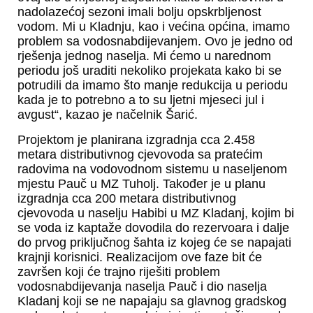
nadolazećoj sezoni imali bolju opskrbljenost
vodom. Mi u Kladnju, kao i većina općina, imamo
problem sa vodosnabdijevanjem. Ovo je jedno od
rješenja jednog naselja. Mi ćemo u narednom
periodu još uraditi nekoliko projekata kako bi se
potrudili da imamo što manje redukcija u periodu
kada je to potrebno a to su ljetni mjeseci jul i
avgust“, kazao je načelnik Šarić.
Projektom je planirana izgradnja cca 2.458
metara distributivnog cjevovoda sa pratećim
radovima na vodovodnom sistemu u naseljenom
mjestu Pauč u MZ Tuholj. Također je u planu
izgradnja cca 200 metara distributivnog
cjevovoda u naselju Habibi u MZ Kladanj, kojim bi
se voda iz kaptaže dovodila do rezervoara i dalje
do prvog priključnog šahta iz kojeg će se napajati
krajnji korisnici. Realizacijom ove faze bit će
završen koji će trajno riješiti problem
vodosnabdijevanja naselja Pauč i dio naselja
Kladanj koji se ne napajaju sa glavnog gradskog