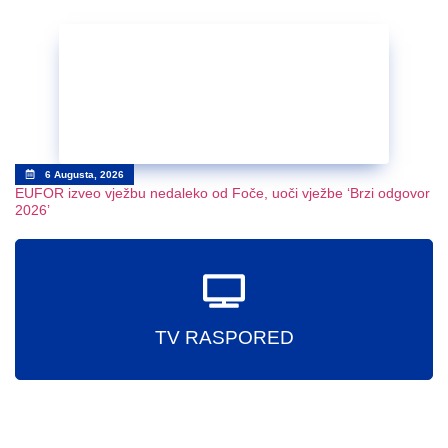
6 Augusta, 2026
EUFOR izveo vježbu nedaleko od Foče, uoči vježbe ‘Brzi odgovor
2026’
TV RASPORED