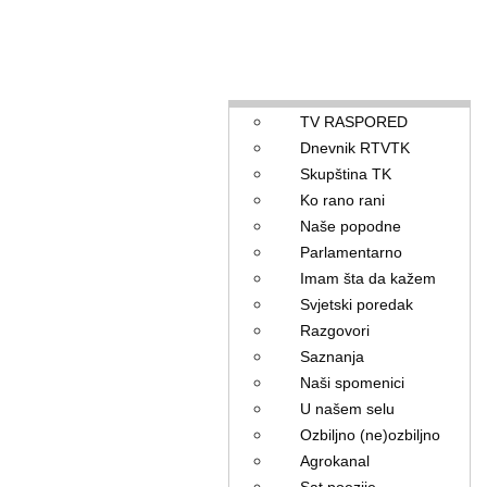
TV RASPORED
Dnevnik RTVTK
Skupština TK
Ko rano rani
Naše popodne
Parlamentarno
Imam šta da kažem
Svjetski poredak
Razgovori
Saznanja
Naši spomenici
U našem selu
Ozbiljno (ne)ozbiljno
Agrokanal
Sat poezije