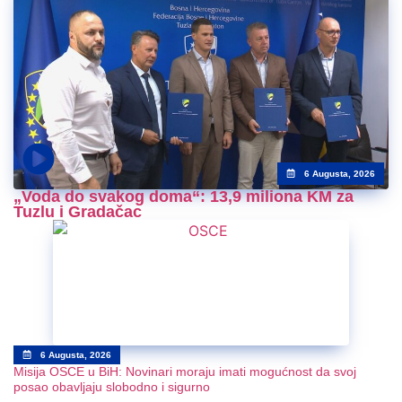
6 Augusta, 2026
„Voda do svakog doma“: 13,9 miliona KM za
Tuzlu i Gradačac
6 Augusta, 2026
Misija OSCE u BiH: Novinari moraju imati mogućnost da svoj
posao obavljaju slobodno i sigurno