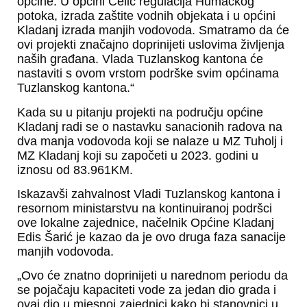
općine. U općini Čelić regulacija Humačkog
potoka, izrada zaštite vodnih objekata i u općini
Kladanj izrada manjih vodovoda. Smatramo da će
ovi projekti značajno doprinijeti uslovima življenja
naših građana. Vlada Tuzlanskog kantona će
nastaviti s ovom vrstom podrške svim općinama
Tuzlanskog kantona.“
Kada su u pitanju projekti na području općine
Kladanj radi se o nastavku sanacionih radova na
dva manja vodovoda koji se nalaze u MZ Tuholj i
MZ Kladanj koji su započeti u 2023. godini u
iznosu od 83.961KM.
Iskazavši zahvalnost Vladi Tuzlanskog kantona i
resornom ministarstvu na kontinuiranoj podršci
ove lokalne zajednice, načelnik Općine Kladanj
Edis Šarić je kazao da je ovo druga faza sanacije
manjih vodovoda.
„Ovo će znatno doprinijeti u narednom periodu da
se pojačaju kapaciteti vode za jedan dio grada i
ovaj dio u mjesnoj zajednici kako bi stanovnici u