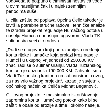
vodovoda te potpuno eleiminisati nestašica vode
u ovim naseljima čak i u najekstremnijim
periodima suše.
U cilju zaštite od poplava Općina Čelić također je
izvršila potrebne stručne radove i tehničke analize
te izradila projekat regulacije Humačkog potoka u
naselju Humci a današnjim ugovorom Vlada TK
sufinansira veći dio radova.
„Radi se o ugovoru koji podrazumijeva uređenje
korita rijeke Humačke koja prolazi kroz naselje
Humci i u ukupnoj vrijednosti od 250.000 KM,
znači radi se o sufinansiranju. Vlada Tuzlanskog
kantona je doznačila 190.000 KM. Zahvalni smo
Vladi Tuzlanskog kantona na sufinansiranju ovog,
za nas vrlo važnog projekta“, kazao je savjetnik
općinskog načelnika Čelića Midhat Beganović.
Cilj ovog projekta je maksimalno iskorištavanje
zapremina korita Humačkog potoka kako bi se
zaštitila obala od erozije a time i okolno naselje.