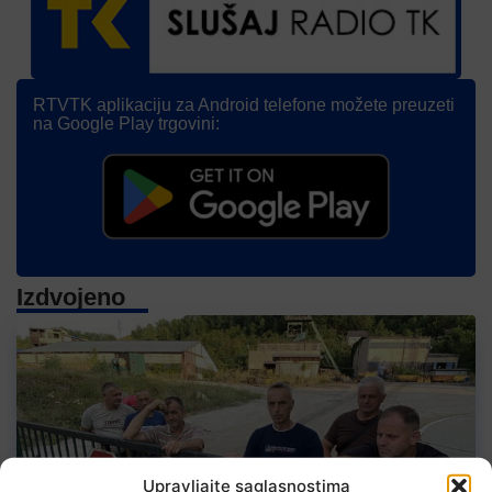
RTVTK aplikaciju za Android telefone možete preuzeti
na Google Play trgovini:
Izdvojeno
Upravljajte saglasnostima