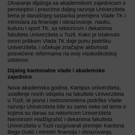
Otvaranje dijaloga sa akademskom zajednicom o
perskeptivi i pravcima daljeg razvoja Univerziteta
tema je današnjeg sastanka premijera Vlade TK i
ministara za finansije i obrazovanje, nauku,
kulturu i sport TK, sa rektoricom i dekanima
fakulteta Univerziteta u Tuzli. Kako je istaknuto
ovom prilikom Vlada TK daje punu podršku
Univerziteta, i očekuje značajne aktivnosti
posvećene reformama na ovoj visokoškolskoj
ustanovi.
Dijalog kantonalne vlade i akademske
zajednice
Nova akademska godina, Kampus univerziteta,
uvođenje novih odsjeka na fakultete Univerziteta
u Tuzli, te jasna i nedvosmislena podrška Vlade
razvoju Univerziteta bile su samo neke od tema o
kojima su danas sa rektoricom Univerziteta
Nerminom Hadžigrahić i dekanima fakulteta
Univerziteta u Tuzli razgovarali premijer Kantona
Bego Gutić i ministri finansija i obrazovanja,