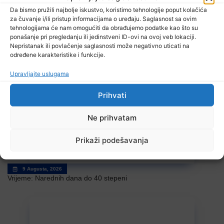
Da bismo pružili najbolje iskustvo, koristimo tehnologije poput kolačića
za čuvanje i/ili pristup informacijama o uređaju. Saglasnost sa ovim
tehnologijama će nam omogućiti da obrađujemo podatke kao što su
ponašanje pri pregledanju ili jedinstveni ID-ovi na ovoj veb lokaciji.
Nepristanak ili povlačenje saglasnosti može negativno uticati na
određene karakteristike i funkcije.
9 Augusta, 2026
Upravljajte uslugama
U jami “Raspotočje” petu noć prenoćilo devet
zeničkih rudara
Prihvati
Ne prihvatam
Prikaži podešavanja
9 Augusta, 2026
Vrijeme: Narednih dana do 40 stepeni