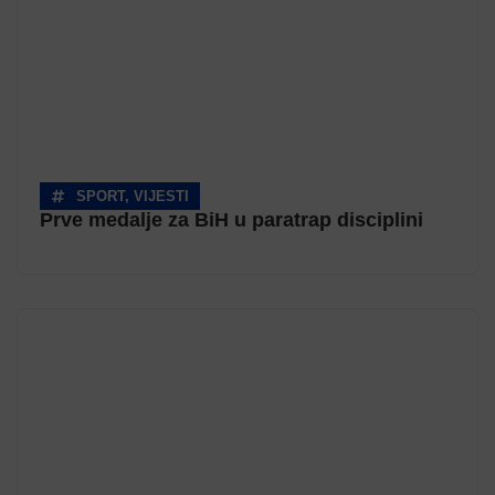
SPORT
,
VIJESTI
Prve medalje za BiH u paratrap disciplini