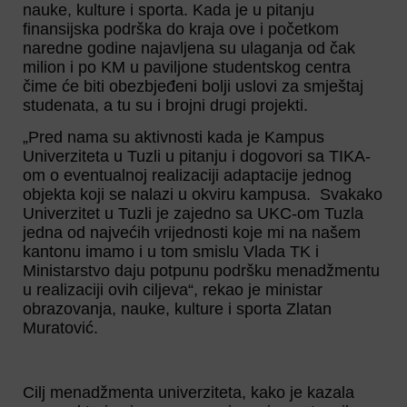
nauke, kulture i sporta. Kada je u pitanju
finansijska podrška do kraja ove i početkom
naredne godine najavljena su ulaganja od čak
milion i po KM u paviljone studentskog centra
čime će biti obezbjeđeni bolji uslovi za smještaj
studenata, a tu su i brojni drugi projekti.
„Pred nama su aktivnosti kada je Kampus
Univerziteta u Tuzli u pitanju i dogovori sa TIKA-
om o eventualnoj realizaciji adaptacije jednog
objekta koji se nalazi u okviru kampusa. Svakako
Univerzitet u Tuzli je zajedno sa UKC-om Tuzla
jedna od najvećih vrijednosti koje mi na našem
kantonu imamo i u tom smislu Vlada TK i
Ministarstvo daju potpunu podršku menadžmentu
u realizaciji ovih ciljeva“, rekao je ministar
obrazovanja, nauke, kulture i sporta Zlatan
Muratović.
Cilj menadžmenta univerziteta, kako je kazala