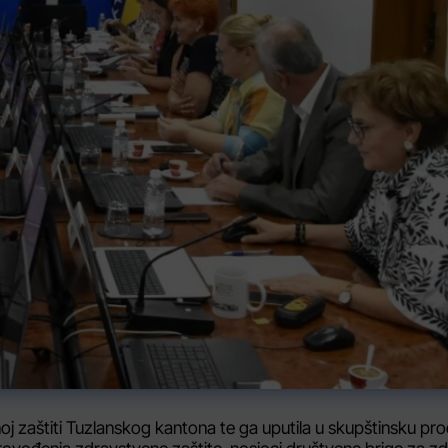
j zaštiti Tuzlanskog kantona te ga uputila u skupštinsku pr