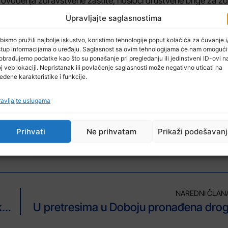
rovođenja zdravstvene zaštite, nosioci društvene brige za zd
ene zaštite, te sadržaj, način obavljanja i nadzor nad obavlj
Upravljajte saglasnostima
 kvalitetnije provođenje politike u oblasti zdravstvene zaš
bismo pružili najbolje iskustvo, koristimo tehnologije poput kolačića za čuvanje i/
du sa Federalnim zakonom.
stup informacijama o uređaju. Saglasnost sa ovim tehnologijama će nam omogući
obrađujemo podatke kao što su ponašanje pri pregledanju ili jedinstveni ID-ovi n
ravstvenoj zaštiti TK radi popunjavanja i otklanjanja pravnih
j veb lokaciji. Nepristanak ili povlačenje saglasnosti može negativno uticati na
eđene karakteristike i funkcije.
Federalnim zakonom o zdravstvenoj zaštiti kako bi se upotpun
tvena zaštita stanovništva odnosno osiguranika Tuzlanskog ka
avljajte uslugama
venoj zaštiti TK jeste preciziranje odredbe člana Federalno
bora zdravstvene ustanove u vlasništvu jednog ili više kanto
e ustanove u vlasništvu JLS (domovi zdravlja i Banja Ilidža)
Prihvati
Ne prihvatam
Prikaži podešavan
NAREDNI ČLAN
FERK odlučuje o poskupljenju struje: Skuplja će biti samo za jedan dio FBiH
U pretresima u Doboju pronađena dro