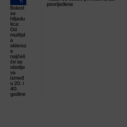
TI
povrijeđene
Bolest
sa
hiljadu
lica:
Od
multipl
a
skleroz
e
najčeš
če se
obolije
va
izmeđ
u 20. i
40.
godine