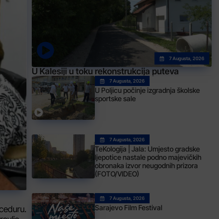
7 Augusta, 2026
U Kalesiji u toku rekonstrukcija puteva
7 Augusta, 2026
U Poljicu počinje izgradnja školske
sportske sale
7 Augusta, 2026
TeKologija | Jala: Umjesto gradske
ljepotice nastale podno majevičkih
obronaka izvor neugodnih prizora
(FOTO/VIDEO)
7 Augusta, 2026
Sarajevo Film Festival
oceduru.