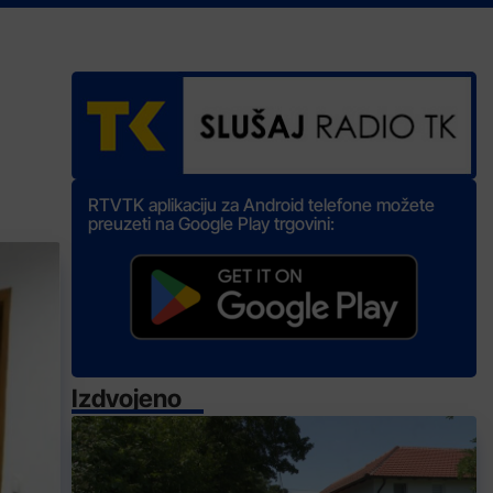
RTVTK aplikaciju za Android telefone možete
preuzeti na Google Play trgovini:
Izdvojeno