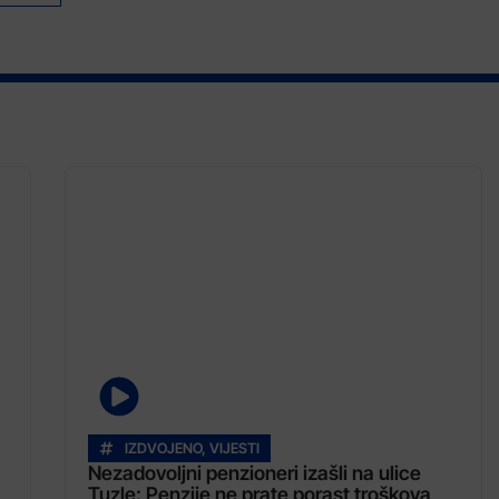
IZDVOJENO
,
VIJESTI
Nezadovoljni penzioneri izašli na ulice
Tuzle: Penzije ne prate porast troškova