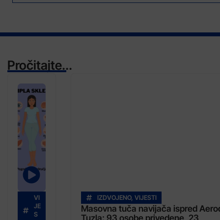
Pročitajte...
VI
IZDVOJENO
,
VIJESTI
JE
Masovna tuča navijača ispred Aer
S
Tuzla: 93 osobe privedene, 23