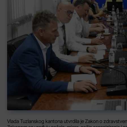
Vlada Tuzlanskog kantona utvrdila je Zakon o zdravstveno