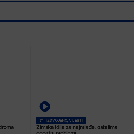
IZDVOJENO
,
VIJESTI
odroma
Zimska idila za najmlađe, ostalima
dodatni problemi!