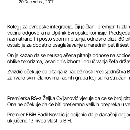
20 Decembra, 2017
Kolegij za evropske integracije, čiji je član i premijer Tuz
većinu odgovora na Upitnik Evropske komisije. Predsjedav
razmatrano tri posto spornih pitanja, odnosno blizu 80 pi
ostalo je za dodatno usaglašavanje u narednih pet ili šest
On je kazao da se neusaglašena pitanja odnose na socioe
oblike terorizma, jasan opis izbora i odlučivanja šefa drža
Zvizdić očekuje da pitanja iz nadležnosti Predsjedništva B
zahvalio svim članovima radnih grupa koji su na stručan n
Premijerka RS-a Željka Cvijanović vjeruje da će se broj pi
Ona ne očekuje da će biti pretjerano velikih prepreka u v
Premijer FBiH Fadil Novalić je ocijenio da je današnji događ
uključeno 13 nivoa vlasti u BiH.