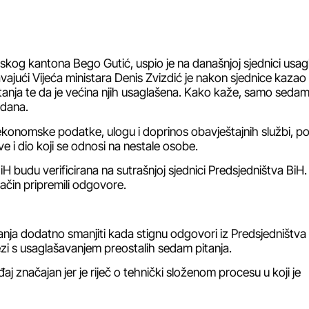
lanskog kantona Bego Gutić, uspio je na današnjoj sjednici usagl
ajući Vijeća ministara Denis Zvizdić je nakon sjednice kazao 
tanja te da je većina njih usaglašena. Kako kaže, samo sedam
 dana.
konomske podatke, ulogu i doprinos obavještajnih službi, p
ve i dio koji se odnosi na nestale osobe.
iH budu verificirana na sutrašnjoj sjednici Predsjedništva BiH
ačin pripremili odgovore.
tanja dodatno smanjiti kada stignu odgovori iz Predsjedništva
ezi s usaglašavanjem preostalih sedam pitanja.
aj značajan jer je riječ o tehnički složenom procesu u koji je