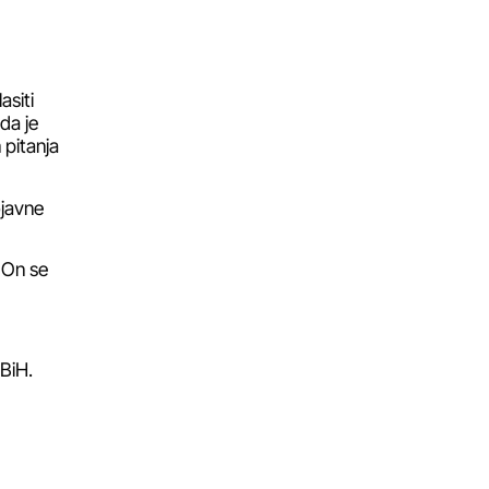
asiti
da je
 pitanja
ojavne
. On se
 BiH.