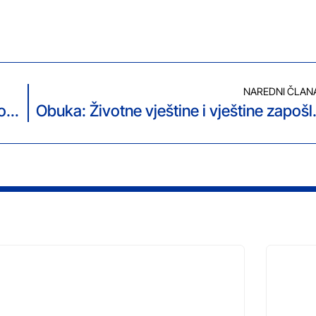
NAREDNI ČLAN
Danas dogovor oko preostalih 3% odgovora iz Upitnika Europske komisije
Obuka: Životne