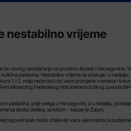
 nestabilno vrijeme
 će do novog naoblačenja na prostoru Bosne i Hercegovine. V
oličina padavina. Nestabilno vrijeme se očekuje i u nedjelju,
 Tokom 1. i 2. maja neće doći do veće promjene vremena i tok
je Feni klimatolog Federalnog hidrometeorološkog zavoda BiH
om padavina, prije svega u Hercegovini, a u nedjelju, ponedje
ijeme sa dosta oblaka, sa kišom – kazao je Zulum.
ercegovini ipak može očekivati veća vjerovatnoća padavina i