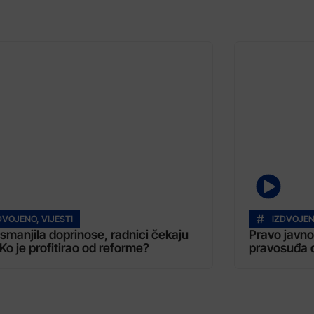
DVOJENO
,
VIJESTI
IZDVOJE
smanjila doprinose, radnici čekaju
Pravo javno
 Ko je profitirao od reforme?
pravosuđa d