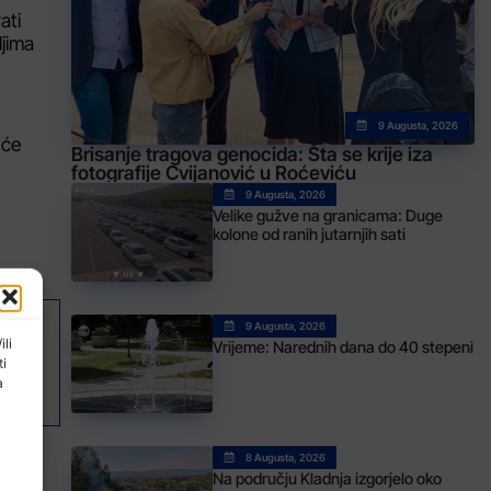
ati
ljima
9 Augusta, 2026
 će
Brisanje tragova genocida: Šta se krije iza
fotografije Cvijanović u Roćeviću
9 Augusta, 2026
Velike gužve na granicama: Duge
kolone od ranih jutarnjih sati
9 Augusta, 2026
AK
ili
Vrijeme: Narednih dana do 40 stepeni
ti
ni
a
8 Augusta, 2026
Na području Kladnja izgorjelo oko