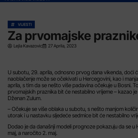
VIJESTI
Za prvomajske praznike
Lejla Kavazovic
27 Aprila, 2023
U subotu, 29. aprila, odnosno prvog dana vikenda, doći
naoblačenje može se očekivati u Hercegovini, kao i manja k
aprila, s tim da se nešto više padavina očekuje u Bosni.
prvomajskih praznika bit će nestabilno vrijeme – kazao 
Dženan Zulum.
– Očekuje se više oblaka u subotu, s nešto manjom količin
utorak i u nastavku sljedeće sedmice bit će nestabilno vr
Dodao je da današnji modeli prognoze pokazuju da se u H
maj, a naročito 2. maj.