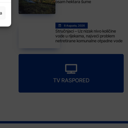
osam hektara šume
ja
8 Augusta, 2026
Stručnjaci – Uz nizak nivo količine
vode u rijekama, najveći problem
netretirane komunalne otpadne vode
TV RASPORED