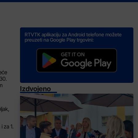
RTVTK aplikaciju za Android telefone možete
preuzeti na Google Play trgovini:
eće
 30.
om
Izdvojeno
ljak,
 za 1.