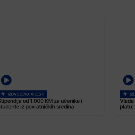
IZDVOJENO
,
VIJESTI
IZ
Stipendija od 1.000 KM za učenike i
Vlada 
studente iz povratničkih sredina
platu: