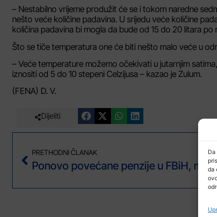
– Nestabilno vrijeme produžit će se i tokom naredne sed
nešto veće količine padavina. U srijedu veće količine pa
količina padavina bi mogla da bude od 15 do 20 litara p
Što se tiče temperatura one će biti nešto malo veće u o
– Veće temperature možemo očekivati u jutarnjim satima
iznositi od 5 do 10 stepeni Celzijusa – kazao je Zulum.
(FENA) D. V.
Dijeliti
PRETHODNI ČLANAK
Da 
pri
da 
ovo
odr
Upr