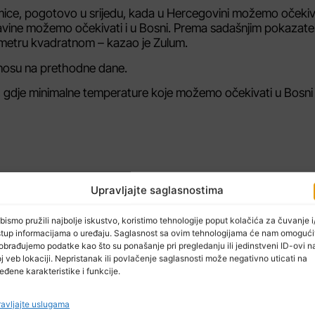
mice, pogotovo u srijedu, kada u Hercegovini možemo očekiv
davine možemo očekivati i u Bosni. Prema sadašnjim pokazate
o metru kvadratnom – kazao je Zulum.
dnosu na prethodne dane.
, gdje minimalne temperature koje možemo očekivati u Bosni
Upravljajte saglasnostima
NAREDNI ČLAN
bismo pružili najbolje iskustvo, koristimo tehnologije poput kolačića za čuvanje i/
stup informacijama o uređaju. Saglasnost sa ovim tehnologijama će nam omogući
Ponovo povećane penzije u FBiH, minimalna sada iznosi 538 KM
1. i 2. maj neradni da
obrađujemo podatke kao što su ponašanje pri pregledanju ili jedinstveni ID-ovi n
j veb lokaciji. Nepristanak ili povlačenje saglasnosti može negativno uticati na
eđene karakteristike i funkcije.
avljajte uslugama