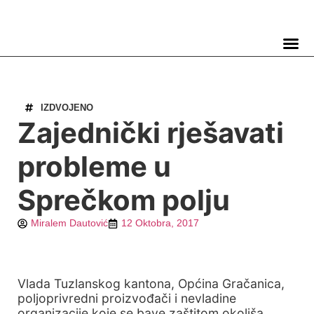
TELEVIZIJA 📺
IZDVOJENO
Zajednički rješavati
probleme u
Sprečkom polju
Miralem Dautović
12 Oktobra, 2017
Vlada Tuzlanskog kantona, Općina Gračanica,
poljoprivredni proizvođači i nevladine
organizacije koje se bave zaštitom okoliša