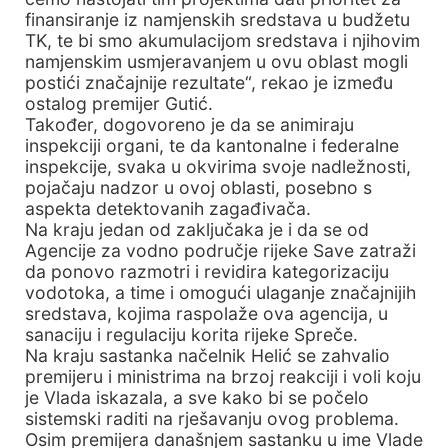
finansiranje iz namjenskih sredstava u budžetu
TK, te bi smo akumulacijom sredstava i njihovim
namjenskim usmjeravanjem u ovu oblast mogli
postići značajnije rezultate“, rekao je između
ostalog premijer Gutić.
Također, dogovoreno je da se animiraju
inspekciji organi, te da kantonalne i federalne
inspekcije, svaka u okvirima svoje nadležnosti,
pojačaju nadzor u ovoj oblasti, posebno s
aspekta detektovanih zagađivača.
Na kraju jedan od zaključaka je i da se od
Agencije za vodno područje rijeke Save zatraži
da ponovo razmotri i revidira kategorizaciju
vodotoka, a time i omogući ulaganje značajnijih
sredstava, kojima raspolaže ova agencija, u
sanaciju i regulaciju korita rijeke Spreče.
Na kraju sastanka načelnik Helić se zahvalio
premijeru i ministrima na brzoj reakciji i voli koju
je Vlada iskazala, a sve kako bi se počelo
sistemski raditi na rješavanju ovog problema.
Osim premijera današnjem sastanku u ime Vlade