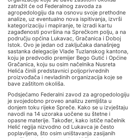
zatražit će od Federalnog zavoda za
agropedologiju da na osnovu svoje prethodne
analize, uz eventualno nova ispitivanja, izvrši
kategorizaciju i mapiranje, te izradi kartu
zagađenosti površina na Sprečkom polju, a na
području općina Lukavac, Gračanica i Doboj
Istok. Ovo je jedan od zaključaka današnjeg
sastanka delegacije Vlade Tuzlanskog kantona,
koju je predvodio premijer Bego Gutić i Općine
Gračanica, koju su osim načelnika Nusreta
Helića činili predstavnici poljoprivrednih
proizvođača i nevladinih organizacija koje se
bave zaštitom okoliša.
Podsjećamo Federalni zavod za agropedologiju
je svojedobno proveo analizu zemljišta u
donjem toku rijeke Spreče. Kako se u izvještaju
navodi na 14 uzoraka uočene su štetne i
opasne materije. Također, kako ističe načelnik
Helić regija nizvodno od Lukavca je često
poplavljena, što osim uništavanja zasijanih