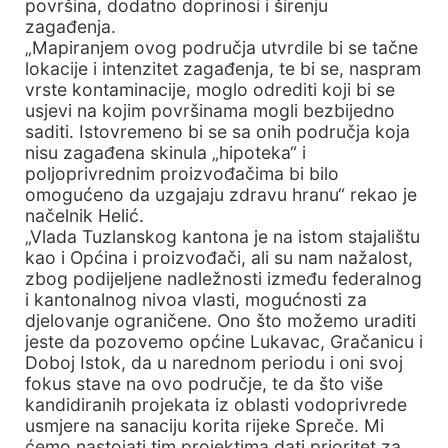
površina, dodatno doprinosi i širenju
zagađenja.
„Mapiranjem ovog područja utvrdile bi se tačne
lokacije i intenzitet zagađenja, te bi se, naspram
vrste kontaminacije, moglo odrediti koji bi se
usjevi na kojim površinama mogli bezbijedno
saditi. Istovremeno bi se sa onih područja koja
nisu zagađena skinula „hipoteka“ i
poljoprivrednim proizvođačima bi bilo
omogućeno da uzgajaju zdravu hranu“ rekao je
načelnik Helić.
„Vlada Tuzlanskog kantona je na istom stajalištu
kao i Općina i proizvođači, ali su nam nažalost,
zbog podijeljene nadležnosti između federalnog
i kantonalnog nivoa vlasti, mogućnosti za
djelovanje ograničene. Ono što možemo uraditi
jeste da pozovemo općine Lukavac, Gračanicu i
Doboj Istok, da u narednom periodu i oni svoj
fokus stave na ovo područje, te da što više
kandidiranih projekata iz oblasti vodoprivrede
usmjere na sanaciju korita rijeke Spreče. Mi
ćemo nastojati tim projektima dati prioritet za